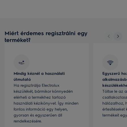
Miért érdemes regisztrálni egy
terméket?
Mindig kéznél a használati
Egyszerű ho
útmutató
alkalmazásbó
Ha regisztrálja Electrolux
készülékekh
készülékét, bármikor könnyedén
Töltse le az 
elérheti a termékhez tartozó
csatlakoztass
használati kézikönyvet. Így minden
hálózathoz, 
fontos információ egy helyen,
értesítéseket
gyorsan és egyszerűen áll
termékeit eg
rendelkezésére.