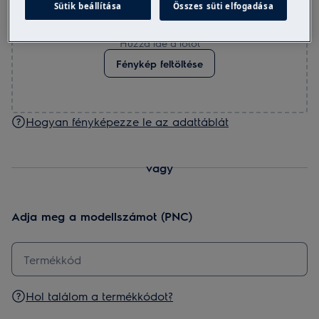
Sütik beállítása
Összes süti elfogadása
Húzza ide a fotót
Fénykép feltöltése
Hogyan fényképezze le az adattáblát
vagy
Adja meg a modellszámot (PNC)
Hol találom a termékkódot?