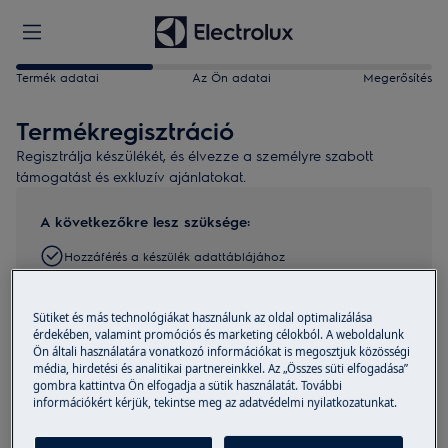
Termék adatai
Az Ön adatai
Megerősítés
Termékregisztráció
Regisztrálja készülékét, és élvezze a személyre szabott
támogatást és exkluzív ajánlatokat.
A következőkre lesz szüksége:
Hozzáférés a készülék adattáblájához
Kiszállítás dátuma
Sütiket és más technológiákat használunk az oldal optimalizálása
3 perc az idejéből
érdekében, valamint promóciós és marketing célokból. A weboldalunk
Ön általi használatára vonatkozó információkat is megosztjuk közösségi
Keresse meg termékét
média, hirdetési és analitikai partnereinkkel. Az „Összes süti elfogadása”
gombra kattintva Ön elfogadja a sütik használatát. További
információkért kérjük, tekintse meg az adatvédelmi nyilatkozatunkat.
Fényképezze le az adattáblát, és töltse fel