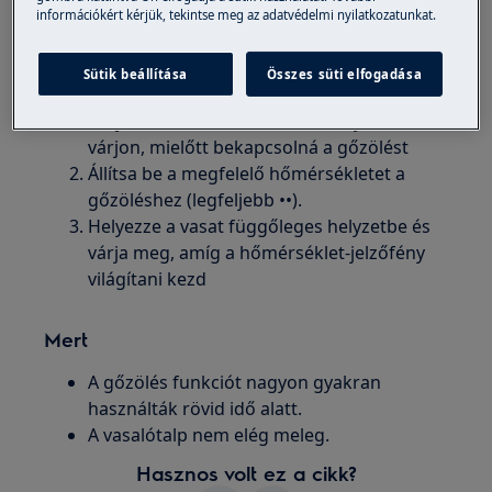
információkért kérjük, tekintse meg az adatvédelmi nyilatkozatunkat.
Gőzölős vasalók
Megoldás
Sütik beállítása
Összes süti elfogadása
Helyezze a vasalót vízszintes helyzetbe és
várjon, mielőtt bekapcsolná a gőzölést
Állítsa be a megfelelő hőmérsékletet a
gőzöléshez (legfeljebb ••).
Helyezze a vasat függőleges helyzetbe és
várja meg, amíg a hőmérséklet-jelzőfény
világítani kezd
Mert
A gőzölés funkciót nagyon gyakran
használták rövid idő alatt.
A vasalótalp nem elég meleg.
Hasznos volt ez a cikk?