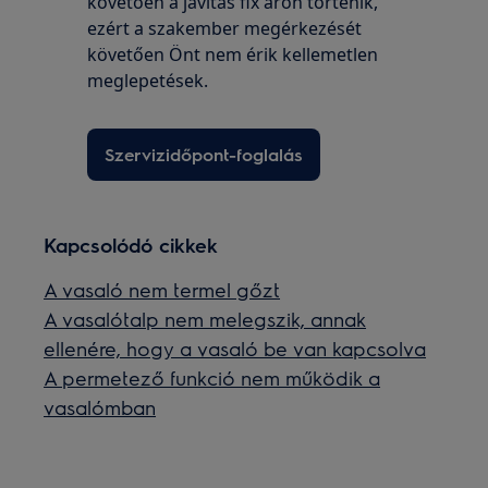
követően a javítás fix áron történik,
ezért a szakember megérkezését
követően Önt nem érik kellemetlen
meglepetések.
Szervizidőpont-foglalás
Kapcsolódó cikkek
A vasaló nem termel gőzt
A vasalótalp nem melegszik, annak
ellenére, hogy a vasaló be van kapcsolva
A permetező funkció nem működik a
vasalómban