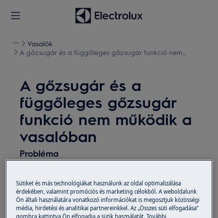
Vasalók
A gőzsugár és a függőleges gőzsugár funkció nem
működik a vasalóban
A gőzsugár és a
függőleges gőzsugár
funkció nem működik a
vasalóban
Probléma
A gőzölés és a függőleges gőzölés funkció
nem működik
Sütiket és más technológiákat használunk az oldal optimalizálása
érdekében, valamint promóciós és marketing célokból. A weboldalunk
Ön általi használatára vonatkozó információkat is megosztjuk közösségi
Vonatkozik
média, hirdetési és analitikai partnereinkkel. Az „Összes süti elfogadása”
gombra kattintva Ön elfogadja a sütik használatát. További