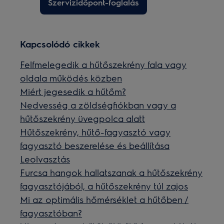
Szervizidőpont-foglalás
Kapcsolódó cikkek
Felfmelegedik a hűtőszekrény fala vagy
oldala működés közben
Miért jegesedik a hűtőm?
Nedvesség a zöldségfiókban vagy a
hűtőszekrény üvegpolca alatt
Hűtőszekrény, hűtő-fagyasztó vagy
fagyasztó beszerelése és beállítása
Leolvasztás
Furcsa hangok hallatszanak a hűtőszekrény
fagyasztójából, a hűtőszekrény túl zajos
Mi az optimális hőmérséklet a hűtőben /
fagyasztóban?