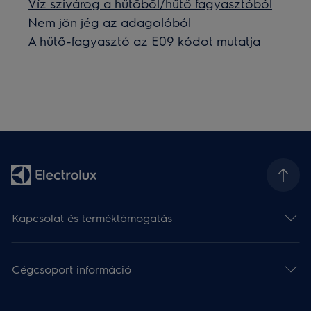
Víz szivárog a hűtőből/hűtő fagyasztóból
Nem jön jég az adagolóból
A hűtő-fagyasztó az E09 kódot mutatja
Kapcsolat és terméktámogatás
Cégcsoport információ