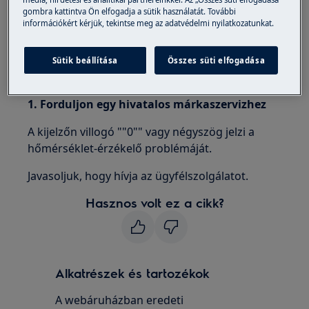
gombra kattintva Ön elfogadja a sütik használatát. További
Hűtőszekrény
információkért kérjük, tekintse meg az adatvédelmi nyilatkozatunkat.
Hűtő-fagyasztó
Fagyasztó
Sütik beállítása
Összes süti elfogadása
Megoldás:
1. Forduljon egy hivatalos márkaszervizhez
A kijelzőn villogó ""0"" vagy négyszög jelzi a
hőmérséklet-érzékelő problémáját.
Javasoljuk, hogy hívja az ügyfélszolgálatot.
Hasznos volt ez a cikk?
Alkatrészek és tartozékok
A webáruházban eredeti