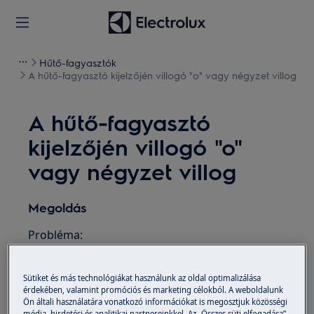
Hűtő-fagyasztók
A hűtő-fagyasztó kijelzőjén villogó "o" vagy négyzet villog
A hűtő-fagyasztó
kijelzőjén villogó "o"
vagy négyzet villog
Megoldás
Probléma:
A kijelzőn ""0"" vagy négyzet látható vagy
villog.
Sütiket és más technológiákat használunk az oldal optimalizálása
érdekében, valamint promóciós és marketing célokból. A weboldalunk
Ön általi használatára vonatkozó információkat is megosztjuk közösségi
Előfordulás:
média, hirdetési és analitikai partnereinkkel. Az „Összes süti elfogadása”