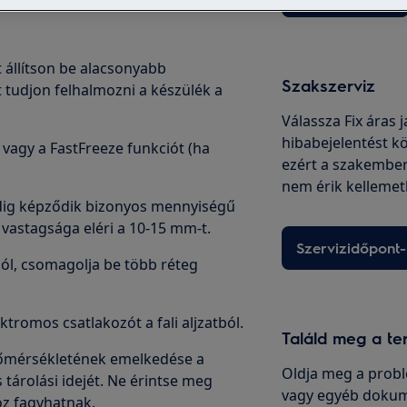
t állítson be alacsonyabb
Szakszerviz
 tudjon felhalmozni a készülék a
Válassza Fix áras 
hibabejelentést kö
 vagy a FastFreeze funkciót (ha
ezért a szakembe
nem érik kellemet
indig képződik bizonyos mennyiségű
 vastagsága eléri a 10-15 mm-t.
Szervizidőpont-
ból, csomagolja be több réteg
ektromos csatlakozót a fali aljzatból.
Találd meg a te
hőmérsékletének emelkedése a
Oldja meg a probl
 tárolási idejét. Ne érintse meg
vagy egyéb dokum
oz fagyhatnak.