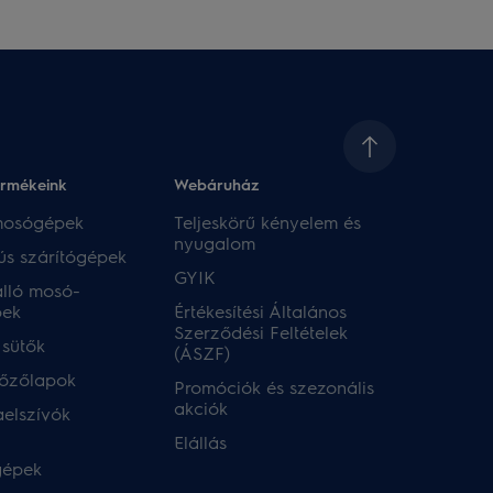
ermékeink
Webáruház​
 mosógépek
Teljeskörű kényelem és
nyugalom
ús szárítógépek
GYIK
lló mosó-
pek
Értékesítési Általános
Szerződési Feltételek
 sütők
(ÁSZF)
főzőlapok
Promóciók és szezonális
akciók
aelszívók
Elállás
gépek