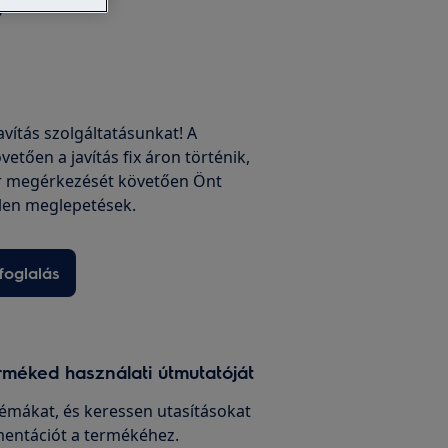
javítás szolgáltatásunkat! A
vetően a javítás fix áron történik,
r megérkezését követően Önt
len meglepetések.
foglalás
rméked használati útmutatóját
émákat, és keressen utasításokat
entációt a termékéhez.