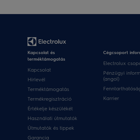
Kapcsolat és
Cégcsoport info
terméktámogatás
Electrolux csopo
Kapcsolat
Pénzügyi infor
(angol)
Hírlevél
Fenntarthatóság
Terméktámogatás
Karrier
Termékregisztráció
Értékelje készülékét
Használati útmutatók
Útmutatók és tippek
Garancia