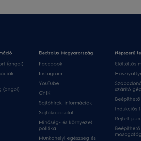
rmáció
Electrolux Magyarország
Népszerű t
rt (angol)
Facebook
Elöltöltős
mációk
Instagram
Hőszivatty
YouTube
Szabadoná
 (angol)
szárító gé
GYIK
Beépíthető
Sajtóhírek, információk
Indukciós 
Sajtókapcsolat
Rejtett pár
Minőség- és környezet
politika
Beépíthető
mosogató
Munkahelyi egészség és