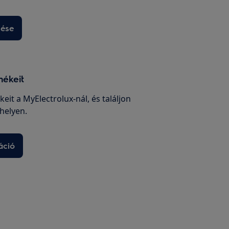
sése
mékeit
keit a MyElectrolux-nál, és találjon
helyen.
áció