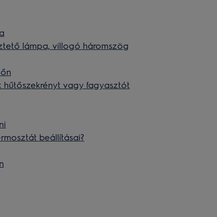
sa
eztető lámpa, villogó háromszög
zőn
x hűtőszekrényt vagy fagyasztót
ni
rmosztát beállításai?
n