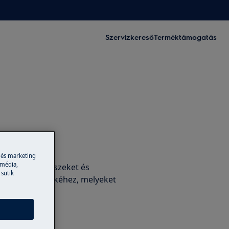
Szervizkereső
Terméktámogatás
tartozékok
 és marketing
 média,
edeti alkatrészeket és
 sütik
rolhat készülékéhez, melyeket
nk Önnek.