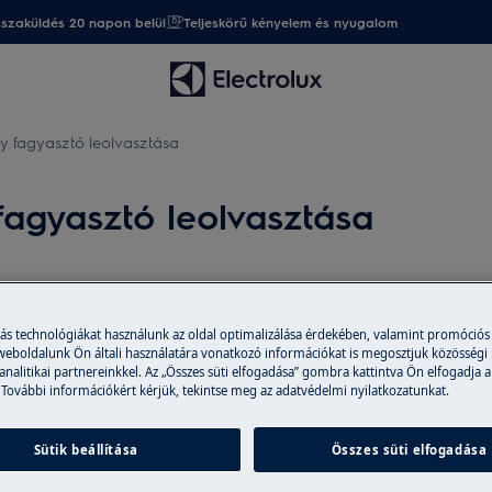
sszaküldés 20 napon belül
Teljeskörű kényelem és nyugalom
y fagyasztó leolvasztása
fagyasztó leolvasztása
Alkatrészek és 
más technológiákat használunk az oldal optimalizálása érdekében, valamint promóciós
 weboldalunk Ön általi használatára vonatkozó információkat is megosztjuk közösségi
A webáruházban er
 analitikai partnereinkkel. Az „Összes süti elfogadása” gombra kattintva Ön elfogadja a
tartozékokat vásá
 További információkért kérjük, tekintse meg az adatvédelmi nyilatkozatunkat.
házhoz is szállítu
Sütik beállítása
Összes süti elfogadása
Webáruházba