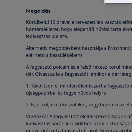
Megoldás
Körülbelül 12 órával a tervezett leolvasztás előt
hőmérsékletet, hogy elegendő hűtési tartalékot
leolvasztás idejére.
Alternatív megoldásként használja a Frostmatic
elérhető a készülékében)
A fagyasztó polcain és a felső rekesz körül m
dér. Olvassza le a fagyasztót, amikor a dérréteg
1. Távolítson el minden élelmiszert a fagyasztó
újságpapírba, és tegye hűvös helyre
2. Kapcsolja ki a készüléket, vagy húzza ki az el
VIGYÁZAT! A fagyasztott élelmiszercsomagok 
kiolvasztás során lerövidítheti azok biztonságos
nedves kézzel a fagyasztott árut. Kezei az áruh