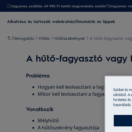
Ingyenes szállítás 49 990 Ft feletti megrendelés esetén
Ingyenes vi
Alkatrész és tartozék webáruház
Útmutatók és tippek
Támogatás
Hűtés
Hűtőszekrények
A hűtő-fagyasztó vag
A hűtő-fagyasztó vagy 
Probléma
Hogyan kell leolvasztani a fagyasztót?
Sütiket és 
Mikor kell leolvasztani a fagyasztót?
célokból. A
hirdetési és
használatát.
Vonatkozik
Mélyhűtő
A hűtőszekrény fagyasztója