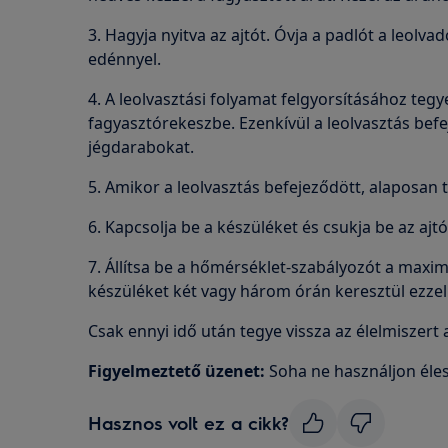
3. Hagyja nyitva az ajtót. Óvja a padlót a leolvad
edénnyel.
4. A leolvasztási folyamat felgyorsításához tegy
fagyasztórekeszbe. Ezenkívül a leolvasztás befej
jégdarabokat.
5. Amikor a leolvasztás befejeződött, alaposan t
6. Kapcsolja be a készüléket és csukja be az ajtó
7. Állítsa be a hőmérséklet-szabályozót a maxi
készüléket két vagy három órán keresztül ezzel a
Csak ennyi idő után tegye vissza az élelmiszert
Figyelmeztető üzenet:
Soha ne használjon éles
Hasznos volt ez a cikk?