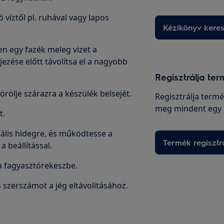
ó víztől pl. ruhával vagy lapos
Kézikönyv kere
en egy fazék meleg vizet a
ezése előtt távolítsa el a nagyobb
Regisztrálja ter
örölje szárazra a készülék belsejét.
Regisztrálja termé
meg mindent egy 
t.
mális hidegre, és működtesse a
Termék regisztr
 beállítással.
 a fagyasztórekeszbe.
 szerszámot a jég eltávolításához.