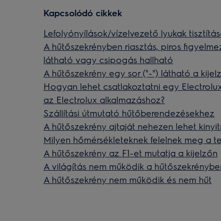
Kapcsolódó cikkek
Lefolyónyílások/vízelvezető lyukak tisztítá
A hűtőszekrényben riasztás, piros figyelm
látható vagy csipogás hallható
A hűtőszekrény egy sor ("-") látható a kijel
Hogyan lehet csatlakoztatni egy Electrolu
az Electrolux alkalmazáshoz?
Szállítási útmutató hűtőberendezésekhez
A hűtőszekrény ajtaját nehezen lehet kinyit
Milyen hőmérsékleteknek felelnek meg a te
A hűtőszekrény az F1-et mutatja a kijelzőn
A világítás nem működik a hűtőszekrénybe
A hűtőszekrény nem működik és nem hűt