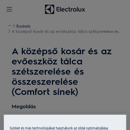
Baskets
A középső kosár és az evőeszköz tálca szétszerelése és
összeszerelése (Comfort sínek)
A középső kosár és az
evőeszköz tálca
szétszerelése és
összeszerelése
(Comfort sínek)
Megoldás
Minden karbantartási művelet előtt kapcsolja ki a
készüléket, és húzza ki a hálózati csatlakozót az
Sütiket és más technológiákat használunk az oldal optimalizálása