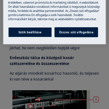
aljzatból.
érdekében, valamint promóciós és marketing célokból. A weboldalunk
Ön általi használatára vonatkozó információkat is megosztjuk közösségi
A készülékek mozgatásakor mindig vigyázzon, nehéz
média, hirdetési és analitikai partnereinkkel. Az „Összes süti elfogadása”
gombra kattintva Ön elfogadja a sütik használatát. További
gépek esetén két személynek kell mozgatnia.
információkért kérjük, tekintse meg az adatvédelmi nyilatkozatunkat.
Mindig használjon védőkesztyűt és zárt lábbelit.
Sütik beállítása
Összes süti elfogadása
Felhívjuk figyelmét, hogy az önjavítás vagy a nem
szakszerű javítás biztonsági következményekkel
járhat, ha nem megfelelően hajtják végre
Evőeszköz tálca és középső kosár
szétszerelése és összeszerelése
Az eljárás mindkét kosárhoz hasonló, és teljesen
ki van téve a kosarakkal