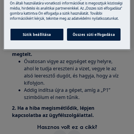
Ön általi használatára vonatkozó információkat is megosztjuk közösségi
Vonatkozik
média, hirdetési és analitikai partnereinkkel. Az „Összes süti elfogadása”
gombra kattintva Ön elfogadja a sütik használatát. További
információkért kérjük, tekintse meg az adatvédelmi nyilatkozatunkat.
mobil klíma
Megoldás
Sütik beállítása
Összes süti elfogadása
1. A P1 kód azt jelzi, hogy az alsó tálca
megtelt.
Óvatosan vigye az egységet egy helyre,
ahol le tudja ereszteni a vizet, vegye le az
alsó leeresztő dugót, és hagyja, hogy a víz
kifolyjon.
Addig indítsa újra a gépet, amíg a „P1”
szimbólum el nem tűnik.
2. Ha a hiba megismétlődik, lépjen
kapcsolatba az ügyfélszolgálattal.
Hasznos volt ez a cikk?