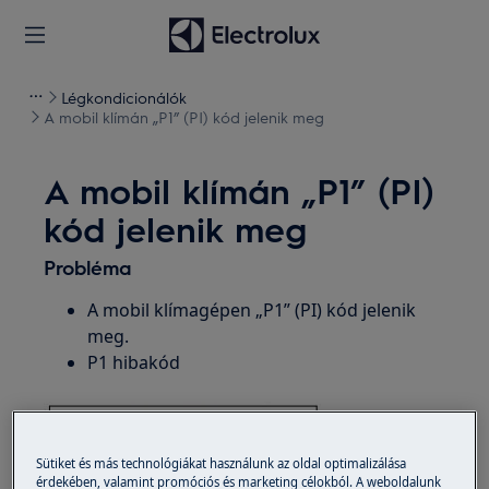
Légkondicionálók
A mobil klímán „P1” (PI) kód jelenik meg
A mobil klímán „P1” (PI)
kód jelenik meg
Probléma
A mobil klímagépen „P1” (PI) kód jelenik
meg.
P1 hibakód
Sütiket és más technológiákat használunk az oldal optimalizálása
érdekében, valamint promóciós és marketing célokból. A weboldalunk