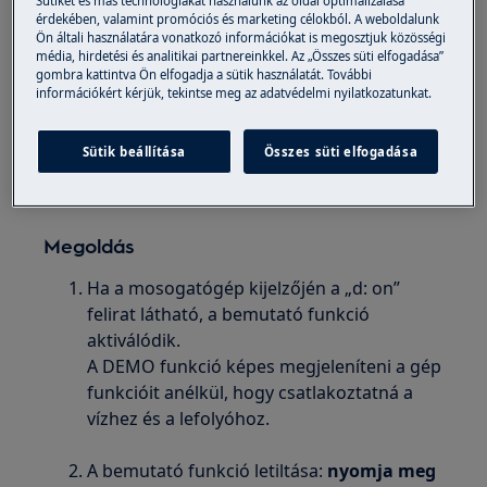
kikapcsolni?
érdekében, valamint promóciós és marketing célokból. A weboldalunk
Az indítási animáció 3 másodpercig tart és
Ön általi használatára vonatkozó információkat is megosztjuk közösségi
média, hirdetési és analitikai partnereinkkel. Az „Összes süti elfogadása”
kikapcsol, a mosogatógép nem indítja el a
gombra kattintva Ön elfogadja a sütik használatát. További
programot
információkért kérjük, tekintse meg az adatvédelmi nyilatkozatunkat.
Vonatkozik
Sütik beállítása
Összes süti elfogadása
Mosogatógépek
Megoldás
Ha a mosogatógép kijelzőjén a „d: on”
felirat látható, a bemutató funkció
aktiválódik.
A DEMO funkció képes megjeleníteni a gép
funkcióit anélkül, hogy csatlakoztatná a
vízhez és a lefolyóhoz.
A bemutató funkció letiltása:
nyomja meg