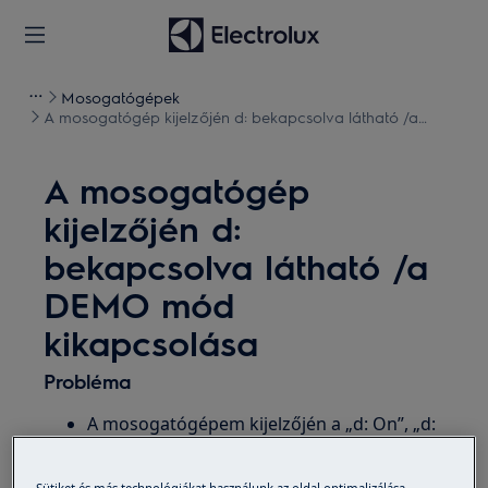
Mosogatógépek
A mosogatógép kijelzőjén d: bekapcsolva látható /a
DEMO mód kikapcsolása
A mosogatógép
kijelzőjén d:
bekapcsolva látható /a
DEMO mód
kikapcsolása
Probléma
A mosogatógépem kijelzőjén a „d: On”, „d:
0n” felirat látható
Mosogatógép DEMO mód, hogyan lehet
Sütiket és más technológiákat használunk az oldal optimalizálása