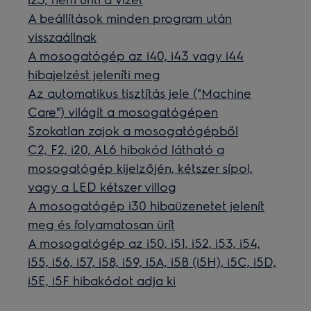
A beállítások minden program után
visszaállnak
A mosogatógép az i40, i43 vagy i44
hibajelzést jeleníti meg
Az automatikus tisztítás jele ("Machine
Care") világít a mosogatógépen
Szokatlan zajok a mosogatógépből
C2, F2, i20, AL6 hibakód látható a
mosogatógép kijelzőjén, kétszer sípol,
vagy a LED kétszer villog
A mosogatógép i30 hibaüzenetet jelenít
meg és folyamatosan ürít
A mosogatógép az i50, i51, i52, i53, i54,
i55, i56, i57, i58, i59, i5A, i5B (i5H), i5C, i5D,
i5E, i5F hibakódot adja ki