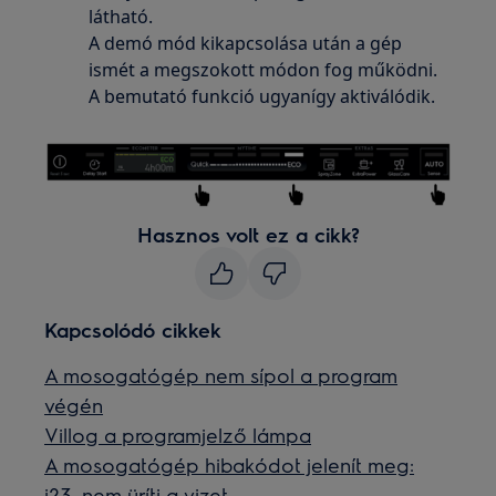
látható.
A demó mód kikapcsolása után a gép
ismét a megszokott módon fog működni.
A bemutató funkció ugyanígy aktiválódik.
Hasznos volt ez a cikk?
Kapcsolódó cikkek
A mosogatógép nem sípol a program
végén
Villog a programjelző lámpa
A mosogatógép hibakódot jelenít meg:
i23, nem üríti a vizet