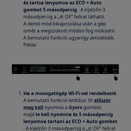
és tartsa lenyomva az ECO + Auto
gombot 5 másodpercig
. A kijelzőn 3
másodpercig a „d: OF” felirat látható.
A demó mód kikapcsolása után a gép
ismét a megszokott módon fog működni.
A bemutató funkció ugyanígy aktiválódik.
Példa:
Ha a mosogatógép Wi-Fi-vel rendelkezik
A bemutató funkció letiltása: Itt
először
meg kell
nyomnia a
Gyors
gombot,
majd
le kell nyomnia és 5 másodpercig
lenyomva tartani az ECO + Auto gombot
. A kijelzőn 3 másodpercig a „d: OF” felirat