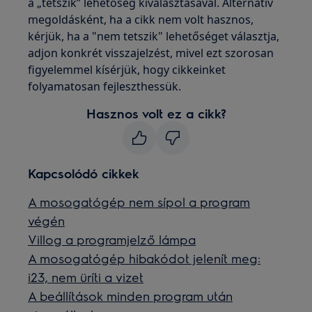
a „tetszik” lehetőség kiválasztásával. Alternatív
megoldásként, ha a cikk nem volt hasznos,
kérjük, ha a "nem tetszik" lehetőséget választja,
adjon konkrét visszajelzést, mivel ezt szorosan
figyelemmel kísérjük, hogy cikkeinket
folyamatosan fejleszthessük.
Hasznos volt ez a cikk?
Kapcsolódó cikkek
A mosogatógép nem sípol a program
végén
Villog a programjelző lámpa
A mosogatógép hibakódot jelenít meg:
i23, nem üríti a vizet
A beállítások minden program után