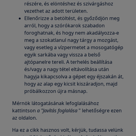
részére, és elöntéshez és szivárgáshoz
vezethet az adott területen.
Ellenőrizze a betöltést, és győződjön meg
arról, hogy a szórókarok szabadon
foroghatnak, és hogy nem akadályozza-e
meg a szokatlanul nagy tárgy a mozgást,
vagy esetleg a vízpermetet a mosogatógép
egyik sarkába vagy vissza a belső
ajtópanelre tereli. A terhelés beállítása
és/vagy a nagy tétel eltávolítása után
hagyja kikapcsolva a gépet egy éjszakán át,
hogy az alap egy kicsit kiszáradjon, majd
próbálkozzon újra másnap.
Mérnök látogatásának lefoglalásához
kattintson
a "Javítás foglalása
" lehetőségre ezen
az oldalon.
Ha ez a cikk hasznos volt, kérjük, tudassa velünk