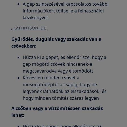
A gép szintezésével kapcsolatos további
információkért töltse le a felhasználói
kézikönyvet
, KATTINTSON IDE
Gyűrődés, dugulás vagy szakadás van a
csövekben:
Húzza ki a gépet, és ellenőrizze, hogy a
gép mögötti csövek nincsenek-e
megcsavarodva vagy eltömődött
Kövessen minden csövet a
mosogatógéptől a csapig, hogy ne
legyenek láthatóak az elszakadások, és
hogy minden tömítés száraz legyen
A csőben vagy a víztömítésben szakadás
lehet:
Húzza ki a gépet, hogy ellenőrizze az