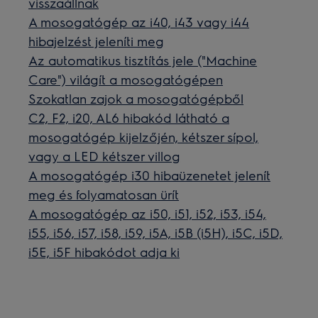
visszaállnak
A mosogatógép az i40, i43 vagy i44
hibajelzést jeleníti meg
Az automatikus tisztítás jele ("Machine
Care") világít a mosogatógépen
Szokatlan zajok a mosogatógépből
C2, F2, i20, AL6 hibakód látható a
mosogatógép kijelzőjén, kétszer sípol,
vagy a LED kétszer villog
A mosogatógép i30 hibaüzenetet jelenít
meg és folyamatosan ürít
A mosogatógép az i50, i51, i52, i53, i54,
i55, i56, i57, i58, i59, i5A, i5B (i5H), i5C, i5D,
i5E, i5F hibakódot adja ki