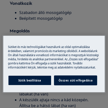
Vonatkozik
Szabadon álló mosogatógép
Beépített mosogatógép
Megoldás
A mosogatógép szivároghat az alábbiak
miatt:
Sütiket és más technológiákat használunk az oldal optimalizálása
érdekében, valamint promóciós és marketing célokból. A weboldalunk
A mosogatógép nincs megfelelően vízszintbe
Ön általi használatára vonatkozó információkat is megosztjuk közösségi
média, hirdetési és analitikai partnereinkkel. Az „Összes süti elfogadása”
állítva:
gombra kattintva Ön elfogadja a sütik használatát. További
információkért kérjük, tekintse meg az adatvédelmi nyilatkozatunkat.
Vízmérték segítségével ellenőrizze, hogy a
készülék megfelelően vízszintbe van-e
Sütik beállítása
Összes süti elfogadása
állítva
Lazítsa meg vagy húzza meg az állítható
lábakat (ha van)
A készülék ajtaja nincs a kád közepén.
Állítsa be a hátsó lábat (ha van)