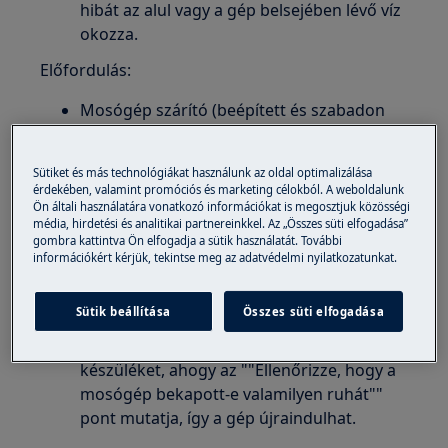
hibát az alul vagy a gép belsejében lévő víz
okozza.
Előfordulás:
Mosógép szárító (beépített és szabadon
álló)
Megoldás:
Sütiket és más technológiákat használunk az oldal optimalizálása
érdekében, valamint promóciós és marketing célokból. A weboldalunk
1. Ellenőrizze a víz tápvezetékét.
Ön általi használatára vonatkozó információkat is megosztjuk közösségi
média, hirdetési és analitikai partnereinkkel. Az „Összes süti elfogadása”
gombra kattintva Ön elfogadja a sütik használatát. További
A tömlő szivárgása víz folyását
információkért kérjük, tekintse meg az adatvédelmi nyilatkozatunkat.
eredményezheti a hátsó panel mellett a
gépbe, ezért ellenőrizze a vízellátó cső
Sütik beállítása
Összes süti elfogadása
csatlakozását a csaphoz és a géphez.
Ha ez az oka, akkor döntse meg a
készüléket, ahogy az ""Ellenőrizze, hogy a
mosógép bekapott-e valamilyen ruhát""
pont mutatja, így a gép újraindulhat.