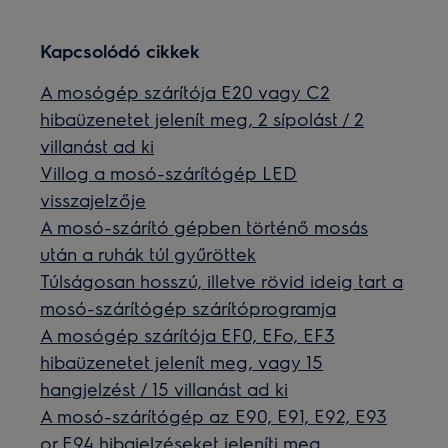
Kapcsolódó cikkek
A mosógép szárítója E20 vagy C2
hibaüzenetet jelenít meg, 2 sípolást / 2
villanást ad ki
Villog a mosó-szárítógép LED
visszajelzője
A mosó-szárító gépben történő mosás
után a ruhák túl gyűröttek
Túlságosan hosszú, illetve rövid ideig tart a
mosó-szárítógép szárítóprogramja
A mosógép szárítója EF0, EFo, EF3
hibaüzenetet jelenít meg, vagy 15
hangjelzést / 15 villanást ad ki
A mosó-szárítógép az E90, E91, E92, E93
or E94 hibajelzéseket jeleníti meg