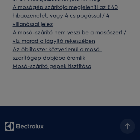
A mosógép szárítója megjeleníti az E40
hibaüzenetet, vagy 4 csipogással / 4
villanással jelez
A mosó-szárító nem veszi be a mosószert /
víz marad a lágyító rekeszében
Az öblítoszer közvetlenül a mosó-
szárítógép dobjába áramlik
Mosó-szárító gépek tisztítása