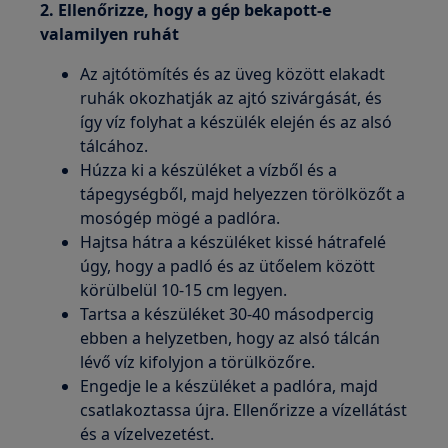
2. Ellenőrizze, hogy a gép bekapott-e
valamilyen ruhát
Az ajtótömítés és az üveg között elakadt
ruhák okozhatják az ajtó szivárgását, és
így víz folyhat a készülék elején és az alsó
tálcához.
Húzza ki a készüléket a vízből és a
tápegységből, majd helyezzen törölközőt a
mosógép mögé a padlóra.
Hajtsa hátra a készüléket kissé hátrafelé
úgy, hogy a padló és az ütőelem között
körülbelül 10-15 cm legyen.
Tartsa a készüléket 30-40 másodpercig
ebben a helyzetben, hogy az alsó tálcán
lévő víz kifolyjon a törülközőre.
Engedje le a készüléket a padlóra, majd
csatlakoztassa újra. Ellenőrizze a vízellátást
és a vízelvezetést.