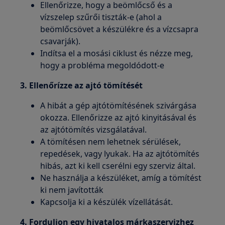
Ellenőrizze, hogy a beömlőcső és a
vízszelep szűrői tiszták-e (ahol a
beömlőcsövet a készülékre és a vízcsapra
csavarják).
Indítsa el a mosási ciklust és nézze meg,
hogy a probléma megoldódott-e
3. Ellenőrízze az ajtó tömítését
A hibát a gép ajtótömítésének szivárgása
okozza. Ellenőrizze az ajtó kinyitásával és
az ajtótömítés vizsgálatával.
A tömítésen nem lehetnek sérülések,
repedések, vagy lyukak. Ha az ajtótömítés
hibás, azt ki kell cserélni egy szerviz által.
Ne használja a készüléket, amíg a tömítést
ki nem javították
Kapcsolja ki a készülék vízellátását.
4. Forduljon egy hivatalos márkaszervizhez