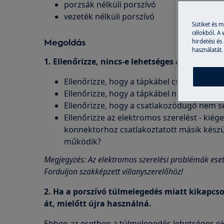
porzsák nélküli porszívó
vezeték nélküli porszívó
Sütiket és 
célokból. A
Megoldás
hirdetési és
használatát.
1. Ellenőrizze, nincs-e lehetséges áramprobl
Ellenőrizze, hogy a tápkábel csatlakoztatv
Ellenőrizze, hogy a tápkábel nem sérült-e
Ellenőrizze, hogy a csatlakozódugó nem sé
Ellenőrizze az elektromos szerelést - kiég
konnektorhoz csatlakoztatott másik készül
működik?
Megjegyzés: Az elektromos szerelési problémák eseté
Forduljon szakképzett villanyszerelőhöz!
2. Ha a porszívó túlmelegedés miatt kikapcso
át, mielőtt újra használná.
Ebben az esetben a túlmelegedés lehetséges ok