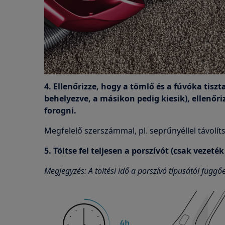
4. Ellenőrizze, hogy a tömlő és a fúvóka tisz
behelyezve, a másikon pedig kiesik), ellenőri
forogni.
Megfelelő szerszámmal, pl. seprűnyéllel távolít
5. Töltse fel teljesen a porszívót (csak vezeté
Megjegyzés: A töltési idő a porszívó típusától függő