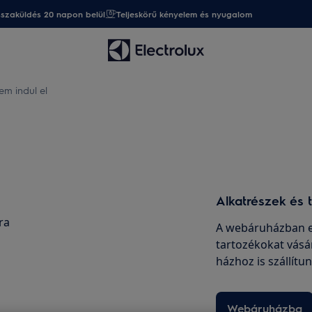
sszaküldés 20 napon belül
Teljeskörű kényelem és nyugalom
em indul el
Alkatrészek és 
ra
A webáruházban er
tartozékokat vásá
házhoz is szállítu
Webáruházba