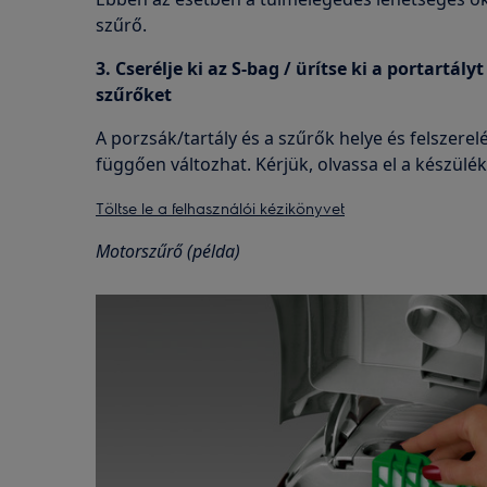
szűrő.
3. Cserélje ki az S-bag / ürítse ki a portartályt
szűrőket
A porzsák/tartály és a szűrők helye és felszerel
függően változhat. Kérjük, olvassa el a készülék
Töltse le a felhasználói kézikönyvet
Motorszűrő (példa)