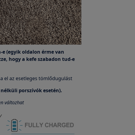
ta-e (egyik oldalon érme van
zze, hogy a kefe szabadon tud-e
sa el az esetleges tömlődugulást
k nélküli porszívók esetén).
en változhat