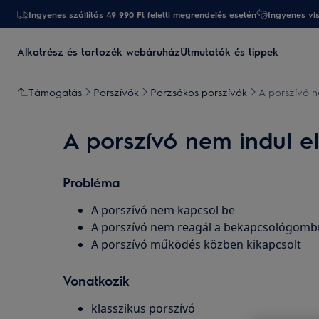
Ingyenes szállítás 49 990 Ft feletti megrendelés esetén
Ingyenes vi
Alkatrész és tartozék webáruház
Útmutatók és tippek
Támogatás
Porszívók
Porzsákos porszívók
A porszívó n
A porszívó nem indul el
Probléma
A porszívó nem kapcsol be
A porszívó nem reagál a bekapcsológomb
A porszívó működés közben kikapcsolt
Vonatkozik
klasszikus porszívó