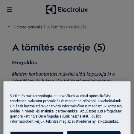
door gaskets
A tömítés cseréje (5)
A tömítés cseréje (5)
Megoldás
Minden karbantartási művelet előtt kapcsolja ki a
készüléket, és húzza ki a hálózati csatlakozót az
aljzatból.
Sütiket és más technológiákat használunk az oldal optimalizálása
A készülékek mozgatásakor mindig vigyázzon, nehéz
érdekében, valamint promóciós és marketing célokból. A weboldalunk
Ön általi használatára vonatkozó információkat is megosztjuk közösségi
gépek esetén két embernek kell mozgatnia.
média, hirdetési és analitikai partnereinkkel. Az „Összes süti elfogadása”
gombra kattintva Ön elfogadja a sütik használatát. További
Mindig használjon védőkesztyűt és zárt lábbelit.
információkért kérjük, tekintse meg az adatvédelmi nyilatkozatunkat.
Felhívjuk figyelmét, hogy az önjavítás vagy a nem