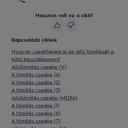
Hasznos volt ez a cikk?
Kapcsolódó cikkek
Hogyan cserélhetem ki az ajtó tömítését a
hűtő készülékemen?
Ajtótömítés cseréje (V)
A tömítés cseréje (4)
A tömítés cseréje (2)
A tömítés cseréje (3)
Ajtótömítés cseréje (MDR4)
A tömítés cseréje (1)
A tömítés cseréje (6)
A tömítés cseréje (7)