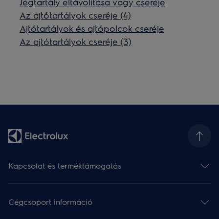
Jégtartály eltávolítása vagy cseréje
Az ajtótartályok cseréje (4)
Ajtótartályok és ajtópolcok cseréje
Az ajtótartályok cseréje (3)
Kapcsolat és terméktámogatás
Cégcsoport információ