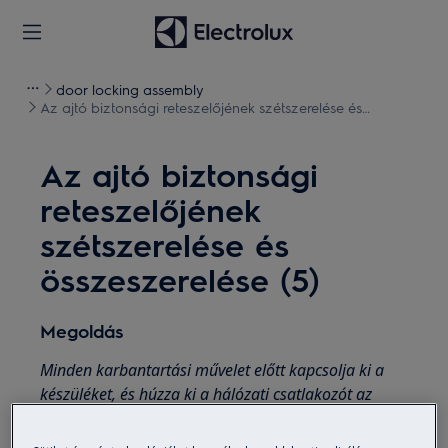
door locking assembly
Az ajtó biztonsági reteszelőjének szétszerelése és
összeszerelése (5)
Az ajtó biztonsági
reteszelőjének
szétszerelése és
összeszerelése (5)
Megoldás
Minden karbantartási művelet előtt kapcsolja ki a
készüléket, és húzza ki a hálózati csatlakozót az
aljzatból.