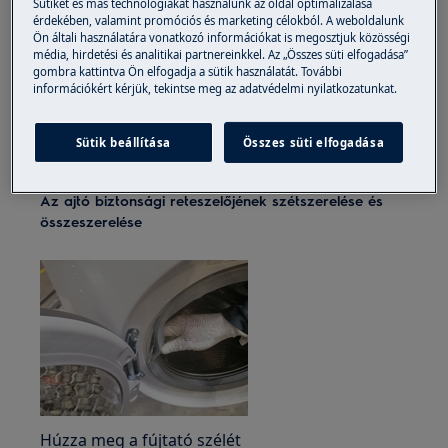
Sütiket és más technológiákat használunk az oldal optimalizálása
A készülékek mozgatásakor mindig vigyázzon, nehéz
érdekében, valamint promóciós és marketing célokból. A weboldalunk
gépek esetén két embernek kell mozgatnia.
Ön általi használatára vonatkozó információkat is megosztjuk közösségi
média, hirdetési és analitikai partnereinkkel. Az „Összes süti elfogadása”
Mindig használjon védőkesztyűt és zárt lábbelit.
gombra kattintva Ön elfogadja a sütik használatát. További
információkért kérjük, tekintse meg az adatvédelmi nyilatkozatunkat.
Felhívjuk figyelmét, hogy az önjavítás vagy a nem
szakszerű javítás biztonsági következményekkel
Sütik beállítása
Összes süti elfogadása
járhat, ha nem megfelelően hajtják végre
Az ajtó biztonsági reteszelőjének szétszerelése és
összeszerelése
Húzza meg a fújtató szélét