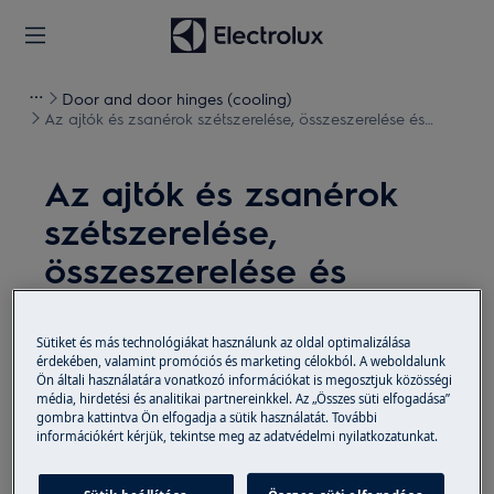
Door and door hinges (cooling)
Az ajtók és zsanérok szétszerelése, összeszerelése és
visszafordítása (2)
Az ajtók és zsanérok
szétszerelése,
összeszerelése és
visszafordítása (2)
Sütiket és más technológiákat használunk az oldal optimalizálása
Megoldás
érdekében, valamint promóciós és marketing célokból. A weboldalunk
Ön általi használatára vonatkozó információkat is megosztjuk közösségi
média, hirdetési és analitikai partnereinkkel. Az „Összes süti elfogadása”
Minden karbantartási művelet előtt kapcsolja ki a
gombra kattintva Ön elfogadja a sütik használatát. További
készüléket, és húzza ki a hálózati csatlakozót az
információkért kérjük, tekintse meg az adatvédelmi nyilatkozatunkat.
aljzatból.