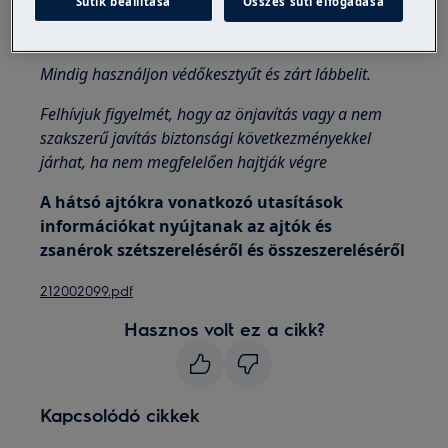
Sütik beállítása
Összes süti elfogadása
A készülékek mozgatásakor mindig vigyázzon, nehéz
gépek esetén két embernek kell mozgatnia.
Mindig használjon védőkesztyűt és zárt lábbelit.
Felhívjuk figyelmét, hogy az önjavítás vagy a nem
szakszerű javítás biztonsági következményekkel
járhat, ha nem megfelelően hajtják végre
A hátsó ajtókra vonatkozó utasítások
információkat nyújtanak az ajtók és
zsanérok szétszereléséről és összeszereléséről
212002099.pdf
Hasznos volt ez a cikk?
Kapcsolódó cikkek