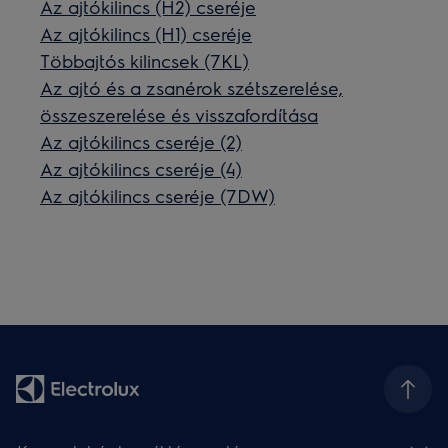
Az ajtókilincs (H2) cseréje
Az ajtókilincs (H1) cseréje
Többajtós kilincsek (7KL)
Az ajtó és a zsanérok szétszerelése,
összeszerelése és visszafordítása
Az ajtókilincs cseréje (2)
Az ajtókilincs cseréje (4)
Az ajtókilincs cseréje (7DW)