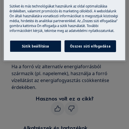
Sütiket és más technológiákat használunk az oldal optimalizálása
szabadonálló mosogatógépek
érdekében, valamint promóciós és marketing célokból. A weboldalunk
beépített mosogatógépek
Ön általi használatára vonatkozó információkat is megosztjuk közösségi
média, hirdetési és analitikai partnereinkkel. Az „Összes süti elfogadása”
Megoldás
gombra kattintva Ön elfogadja a sütik használatát. További
információkért kérjük, tekintse meg az adatvédelmi nyilatkozatunkat.
1. A mosogatógép csatlakoztatható a
melegvíz-hálózathoz.
Sütik beállítása
Összes süti elfogadása
A maximális ajánlott hőmérséklet 60 °C.
Ha a forró víz alternatív energiaforrásból
származik (pl. napelemek), használja a forró
vízellátást az energiafogyasztás csökkentése
érdekében.
Hasznos volt ez a cikk?
Alkatrészek és tartozékok