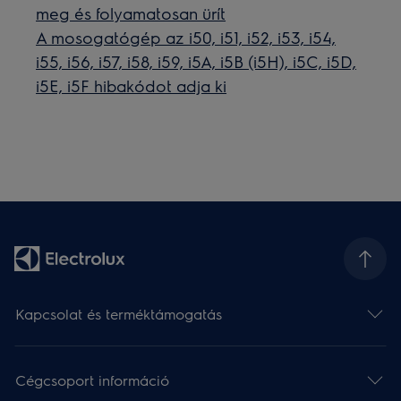
meg és folyamatosan ürít
A mosogatógép az i50, i51, i52, i53, i54,
i55, i56, i57, i58, i59, i5A, i5B (i5H), i5C, i5D,
i5E, i5F hibakódot adja ki
Kapcsolat és terméktámogatás
Cégcsoport információ