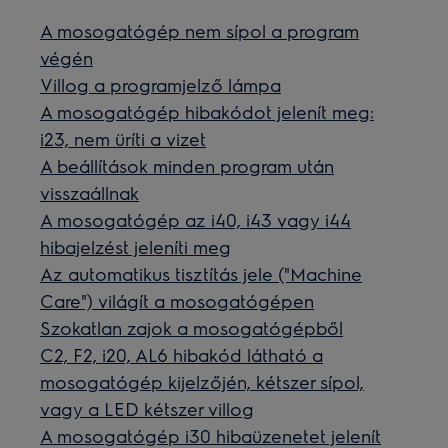
A mosogatógép nem sípol a program
végén
Villog a programjelző lámpa
A mosogatógép hibakódot jelenít meg:
i23, nem üríti a vizet
A beállítások minden program után
visszaállnak
A mosogatógép az i40, i43 vagy i44
hibajelzést jeleníti meg
Az automatikus tisztítás jele ("Machine
Care") világít a mosogatógépen
Szokatlan zajok a mosogatógépből
C2, F2, i20, AL6 hibakód látható a
mosogatógép kijelzőjén, kétszer sípol,
vagy a LED kétszer villog
A mosogatógép i30 hibaüzenetet jelenít