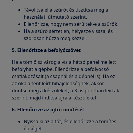
Távolítsa el a szűrőt és tisztítsa meg a
használati útmutató szerint.
Ellenőrizze, hogy nem sérültek-e a szűrők.
Ha a szűrő sértetlen, helyezze vissza, és
szorosan húzza meg kézzel.
5. Ellenőrizze a befolyócsövet
Ha a tömlő szivárog a víz a hátsó panel mellett
befolyhat a gépbe. Ellenőrizze a befolyócső
csatlakozásait (a csapnál és a gépnél is). Ha ez
az oka a fent leírt hibajelenségnek, akkor
döntse meg a készüléket, a 3-as pontban leírtak
szerint, majd indítsa újra a készüléket.
6. Ellenőrizze az ajtó tömítését
Nyissa ki az ajtót, és ellenőrizze a tömítés
épségét.