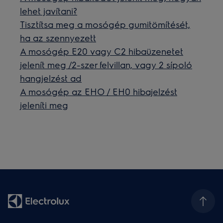
lehet javítani?
Tisztítsa meg a mosógép gumitömítését,
ha az szennyezett
A mosógép E20 vagy C2 hibaüzenetet
jelenít meg /2-szer felvillan, vagy 2 sípoló
hangjelzést ad
A mosógép az EHO / EH0 hibajelzést
jeleníti meg