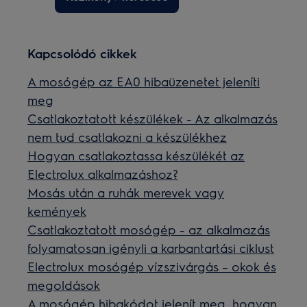
Kapcsolódó cikkek
A mosógép az EA0 hibaüzenetet jeleníti
meg
Csatlakoztatott készülékek - Az alkalmazás
nem tud csatlakozni a készülékhez
Hogyan csatlakoztassa készülékét az
Electrolux alkalmazáshoz?
Mosás után a ruhák merevek vagy
kemények
Csatlakoztatott mosógép - az alkalmazás
folyamatosan igényli a karbantartási ciklust
Electrolux mosógép vízszivárgás – okok és
megoldások
A mosógép hibakódot jelenít meg, hogyan