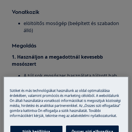
Vonatkozik
elöltöltős mosógép (beépített és szabadon
álló)
Megoldás
1. Használjon a megadottnál kevesebb
mosószert
A túl sok mosószer használata túlzott hab
képződéshez vezethet.
Kapcsolja ki a készüléket, és hagyja állni
Sütiket és más technológiákat használunk az oldal optimalizálása
érdekében, valamint promóciós és marketing célokból. A weboldalunk
néhány óráig, amíg a hab el nem tűnik,
Ön általi használatára vonatkozó információkat is megosztjuk közösségi
majd indítsa el újra a készüléket.
média, hirdetési és analitikai partnereinkkel. Az „Összes süti elfogadása”
gombra kattintva Ön elfogadja a sütik használatát. További
2. Tisztítsa ki a mosószer-adagoló fiókot
információkért kérjük, tekintse meg az adatvédelmi nyilatkozatunkat.
Ha az adagoló fiók vagy a fiók feletti
Sütik beállítása
Összes süti elfogadása