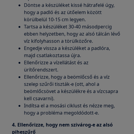
Döntse a készüléket kissé hátrafelé úgy,
hogy a padló és az ütőelem között
körülbelül 10-15 cm legyen.
Tartsa a készüléket 30-40 másodpercig
ebben helyzetben, hogy az alsó tálcán lévő
víz kifolyhasson a törülközőre.
Engedje vissza a készüléket a padlóra,
majd csatlakoztassa újra.
Ellenőrizze a vízellátást és az
ürítőrendszert.
Ellenőrizze, hogy a beömlőcső és a víz
szelep szűrői tiszták-e (ott, ahol a
beömlőcsövet a készülékre és a vízcsapra
kell csavarni).
Indítsa el a mosási ciklust és nézze meg,
hogy a probléma megoldódott-e.
4. Ellenőrizze, hogy nem szivárog-e az alsó
piheszűrő