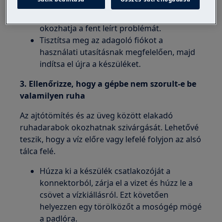
fecskendező lemez nagyon piszkos vagy
vízköves, akkor a víz kifolyhat és ez is
okozhatja a fent leírt problémát.
Tisztítsa meg az adagoló fiókot a
használati utasításnak megfelelően, majd
indítsa el újra a készüléket.
3. Ellenőrizze, hogy a gépbe nem szorult-e be
valamilyen ruha
Az ajtótömítés és az üveg között elakadó
ruhadarabok okozhatnak szivárgását. Lehetővé
teszik, hogy a víz előre vagy lefelé folyjon az alsó
tálca felé.
Húzza ki a készülék csatlakozóját a
konnektorból, zárja el a vizet és húzz le a
csövet a vízkiállásról. Ezt követően
helyezzen egy törölközőt a mosógép mögé
a padlóra.