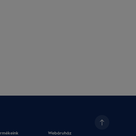
ermékeink
Webáruház​