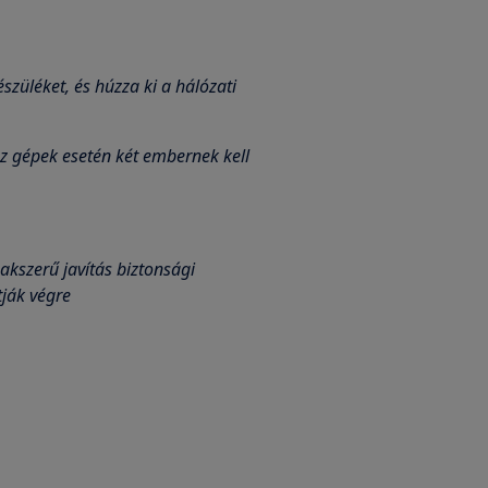
szüléket, és húzza ki a hálózati
z gépek esetén két embernek kell
akszerű javítás biztonsági
ják végre