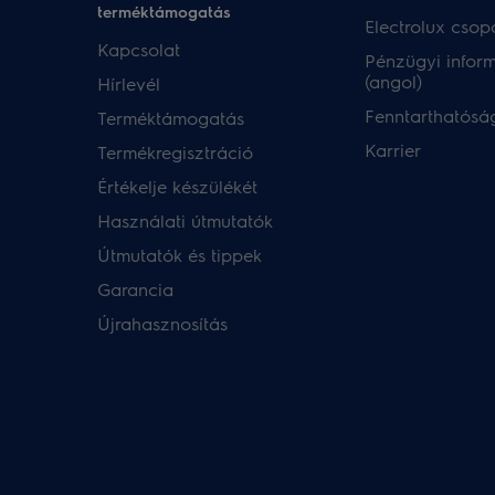
terméktámogatás
Electrolux csopo
Kapcsolat
Pénzügyi infor
(angol)
Hírlevél
Fenntarthatóság
Terméktámogatás
Karrier
Termékregisztráció
Értékelje készülékét
Használati útmutatók
Útmutatók és tippek
Garancia
Újrahasznosítás