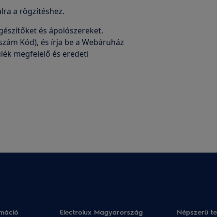
alra a rögzítéshez.
gészítőket és ápolószereket.
zám Kód), és írja be a Webáruház
lék megfelelő és eredeti
rmáció
Electrolux Magyarország
Népszerű t