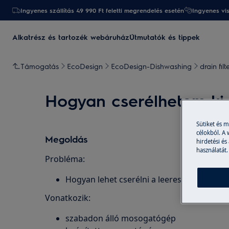
Ingyenes szállítás 49 990 Ft feletti megrendelés esetén
Ingyenes vi
Alkatrész és tartozék webáruház
Útmutatók és tippek
Támogatás
EcoDesign
EcoDesign-Dishwashing
drain filt
Hogyan cserélhetem ki 
Sütiket és 
célokból. A
Megoldás
hirdetési és
használatát.
Probléma:
Hogyan lehet cserélni a leeresztő szűrőt
Vonatkozik:
szabadon álló mosogatógép