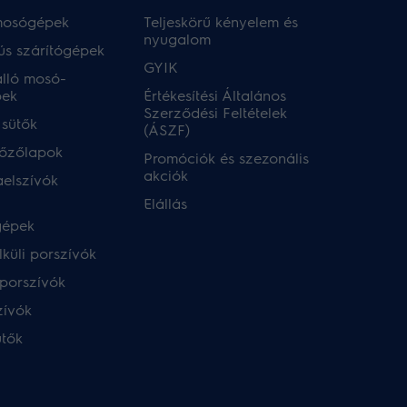
 mosógépek
Teljeskörű kényelem és
nyugalom
ús szárítógépek
GYIK
lló mosó-
pek
Értékesítési Általános
Szerződési Feltételek
 sütők
(ÁSZF)
főzőlapok
Promóciók és szezonális
akciók
aelszívók
Elállás
gépek
küli porszívók
porszívók
zívók
ütők