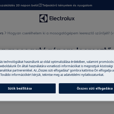
sszaküldés 20 napon belül
Teljeskörű kényelem és nyugalom
ers
Hogyan cserélhetem ki a mosogatógépem leeresztő szűrőjét? (v
a mosogatógépem leeresztő s
más technológiákat használunk az oldal optimalizálása érdekében, valamint promóciós
 weboldalunk Ön általi használatára vonatkozó információkat is megosztjuk közösségi
 analitikai partnereinkkel. Az „Összes süti elfogadása” gombra kattintva Ön elfogadja a
 További információkért kérjük, tekintse meg az adatvédelmi nyilatkozatunkat.
Sütik beállítása
Összes süti elfogadása
 a mosogatógépben?