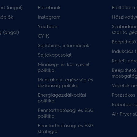
rt (angol)
Facebook
Elöltöltős
mációk
Instagram
Hőszivatty
YouTube
Szabadoná
 (angol)
szárító gé
GYIK
Beépíthető
Sajtóhírek, információk
Indukciós 
Sajtókapcsolat
Rejtett pár
Minőség- és környezet
politika
Beépíthető
mosogató
Munkahelyi egészség és
biztonság politika
Vezeték nél
Energiagazdálkodási
Porzsákos 
politika
Robotpors
Fenntarthatósági és ESG
Air Fryer s
politika
Fenntarthatósági és ESG
stratégia