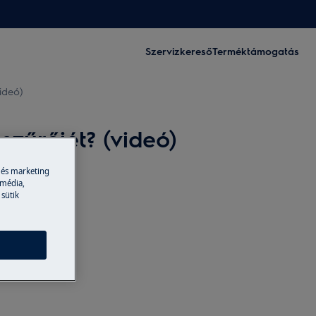
Szervizkereső
Terméktámogatás
ideó)
zűrőjét? (videó)
 és marketing
 média,
 sütik