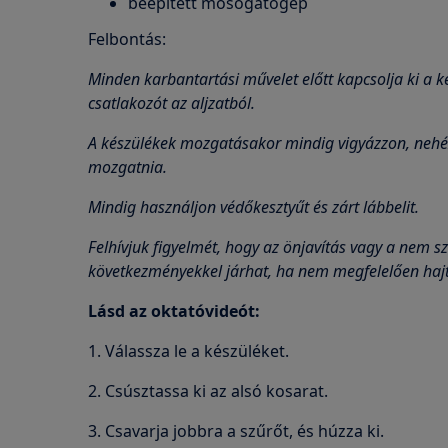
beépített mosogatógép
Felbontás:
Minden karbantartási művelet előtt kapcsolja ki a ké
csatlakozót az
aljzatból.
A készülékek mozgatásakor mindig vigyázzon, nehé
mozgatnia.
Mindig használjon védőkesztyűt és zárt lábbelit.
Felhívjuk figyelmét, hogy az önjavítás vagy a nem sz
következményekkel járhat, ha nem megfelelően hajt
Lásd az oktatóvideót:
1. Válassza le a készüléket.
2. Csúsztassa ki az alsó kosarat.
3. Csavarja jobbra a szűrőt, és húzza ki.