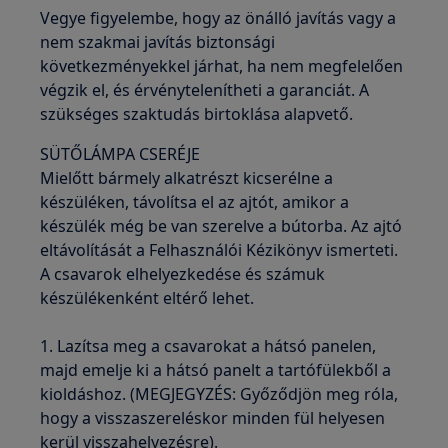
Vegye figyelembe, hogy az önálló javítás vagy a
nem szakmai javítás biztonsági
következményekkel járhat, ha nem megfelelően
végzik el, és érvénytelenítheti a garanciát. A
szükséges szaktudás birtoklása alapvető.
SÜTŐLÁMPA CSERÉJE
Mielőtt bármely alkatrészt kicserélne a
készüléken, távolítsa el az ajtót, amikor a
készülék még be van szerelve a bútorba. Az ajtó
eltávolítását a Felhasználói Kézikönyv ismerteti.
A csavarok elhelyezkedése és számuk
készülékenként eltérő lehet.
1. Lazítsa meg a csavarokat a hátsó panelen,
majd emelje ki a hátsó panelt a tartófülekből a
kioldáshoz. (MEGJEGYZÉS: Győződjön meg róla,
hogy a visszaszereléskor minden fül helyesen
kerül visszahelyezésre).