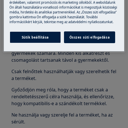
érdekében, valamint promóciós és marketing célokból. A weboldalunk
Ön általi használatára vonatkozó információkat is megosztjuk közösségi
média, hirdetési és analitikai partnereinkkel. Az „Összes süti elfogadása”
gombra kattintva Ön elfogadja a sütik használatát. További
információkért kérjük, tekintse meg az adatvédelmi nyilatkozatunkat.
FIGYELEM!
FULLADÁS VESZÉLY
Sütik beállítása
Összes süti elfogadása
A kis alkatrészek nem megfelelőek 3 év alatti
gyermekek számára. Minden kis alkatrészt és
csomagolást tartsanak távol a gyermekektől.
Csak felnőttek használhatják vagy szerelhetik fel
a terméket.
Győződjön meg róla, hogy a terméket csak a
rendeltetésszerű célra használja, és ellenőrizze,
hogy kompatibilis-e a szándékolt termékkel.
Ne használja vagy szerelje fel a terméket, ha az
sérült.