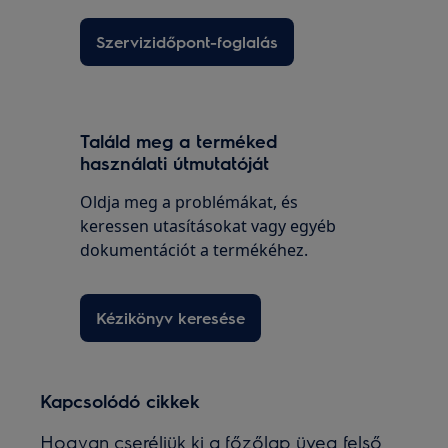
Szervizidőpont-foglalás
Találd meg a terméked
használati útmutatóját
Oldja meg a problémákat, és
keressen utasításokat vagy egyéb
dokumentációt a termékéhez.
Kézikönyv keresése
Kapcsolódó cikkek
Hogyan cseréljük ki a főzőlap üveg felső