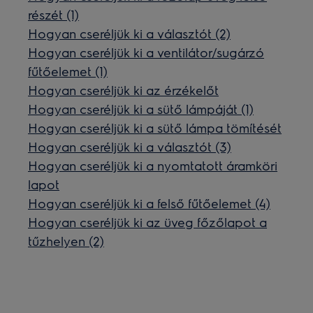
részét (1)
Hogyan cseréljük ki a választót (2)
Hogyan cseréljük ki a ventilátor/sugárzó
fűtőelemet (1)
Hogyan cseréljük ki az érzékelőt
Hogyan cseréljük ki a sütő lámpáját (1)
Hogyan cseréljük ki a sütő lámpa tömítését
Hogyan cseréljük ki a választót (3)
Hogyan cseréljük ki a nyomtatott áramköri
lapot
Hogyan cseréljük ki a felső fűtőelemet (4)
Hogyan cseréljük ki az üveg főzőlapot a
tűzhelyen (2)