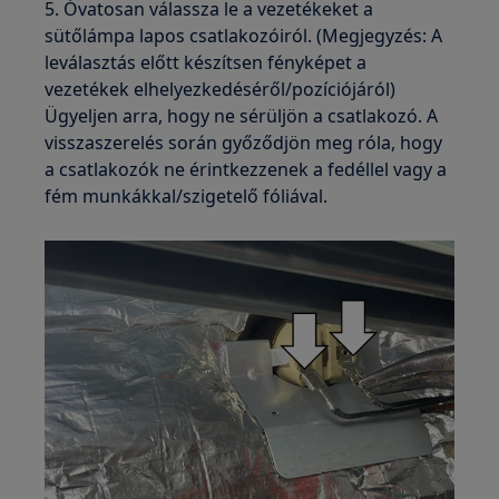
5. Óvatosan válassza le a vezetékeket a
sütőlámpa lapos csatlakozóiról. (Megjegyzés: A
leválasztás előtt készítsen fényképet a
vezetékek elhelyezkedéséről/pozíciójáról)
Ügyeljen arra, hogy ne sérüljön a csatlakozó. A
visszaszerelés során győződjön meg róla, hogy
a csatlakozók ne érintkezzenek a fedéllel vagy a
fém munkákkal/szigetelő fóliával.