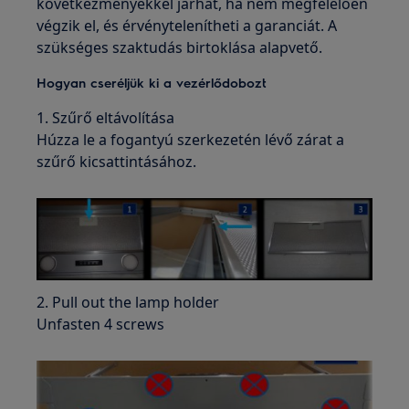
következményekkel járhat, ha nem megfelelően
végzik el, és érvénytelenítheti a garanciát. A
szükséges szaktudás birtoklása alapvető.
Hogyan cseréljük ki a vezérlődobozt
1. Szűrő eltávolítása
Húzza le a fogantyú szerkezetén lévő zárat a
szűrő kicsattintásához.
2. Pull out the lamp holder
Unfasten 4 screws