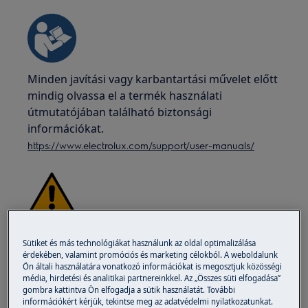
Minden javítási vagy karbantartási művelet előtt
mindig olvassa el a termék használati
útmutatójában található biztonsági
információkat.
https://www.electrolux.com/support/user-manuals/
FIGYELEM!
ÁRAMÜTÉS VESZÉLYE
Sütiket és más technológiákat használunk az oldal optimalizálása
érdekében, valamint promóciós és marketing célokból. A weboldalunk
Mielőtt bármilyen javítási vagy karbantartási
Ön általi használatára vonatkozó információkat is megosztjuk közösségi
műveletet végezne, kapcsolja ki a készüléket és
média, hirdetési és analitikai partnereinkkel. Az „Összes süti elfogadása”
húzza ki a főkapcsolót a konnektorból.
gombra kattintva Ön elfogadja a sütik használatát. További
információkért kérjük, tekintse meg az adatvédelmi nyilatkozatunkat.