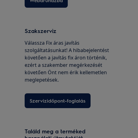
Webáruházba
Szakszerviz
Válassza Fix áras javítás
szolgáltatásunkat! A hibabejelentést
követően a javítás fix áron történik,
ezért a szakember megérkezését
követően Önt nem érik kellemetlen
meglepetések.
Szervizidőpont-foglalás
Találd meg a terméked
használati útmutatóját