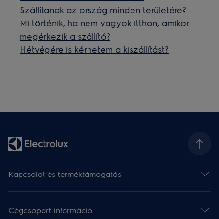
Szállítanak az ország minden területére?
Mi történik, ha nem vagyok itthon, amikor
megérkezik a szállító?
Hétvégére is kérhetem a kiszállítást?
Kapcsolat és terméktámogatás
Cégcsoport információ