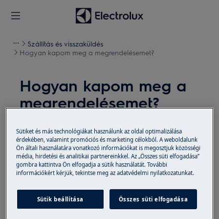
Szállítás és visszaküldés
Hogyan kapom meg a megrendelésemet?
Hogyan kapom meg a
megrendelésemet?
Probléma
Sütiket és más technológiákat használunk az oldal optimalizálása
Hogyan kapom meg a megrendelésemet?
érdekében, valamint promóciós és marketing célokból. A weboldalunk
Ön általi használatára vonatkozó információkat is megosztjuk közösségi
média, hirdetési és analitikai partnereinkkel. Az „Összes süti elfogadása”
Megoldás
gombra kattintva Ön elfogadja a sütik használatát. További
információkért kérjük, tekintse meg az adatvédelmi nyilatkozatunkat.
Rendelését logisztikai partnerünk szállítja ki
Önnek a megadott címre, az előre egyeztetett
Sütik beállítása
Összes süti elfogadása
időpontban.