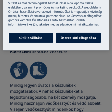
Sütiket és más technológiákat használunk az oldal optimalizálása
érdekében, valamint promóciós és marketing célokból. A weboldalunk
Ön általi használatára vonatkozó információkat is megosztjuk közösségi
média, hirdetési és analitikai partnereinkkel. Az „Összes süti elfogadása”
gombra kattintva Ön elfogadja a sütik használatát. További
információkért kérjük, tekintse meg az adatvédelmi nyilatkozatunkat.
Sütik beállítása
Összes süti elfogadása
FIGYELEM!
SÉRÜLÉS VESZÉLYE
Mindig legyen óvatos a készülékek
mozgatásakor. A nehéz készülékeket a
legbiztonságosabb, ha két személy mozgatja.
Mindig használjon védőkesztyűt és védőlábbelit.
Viseljen védőkesztyűt mindenkor, hogy