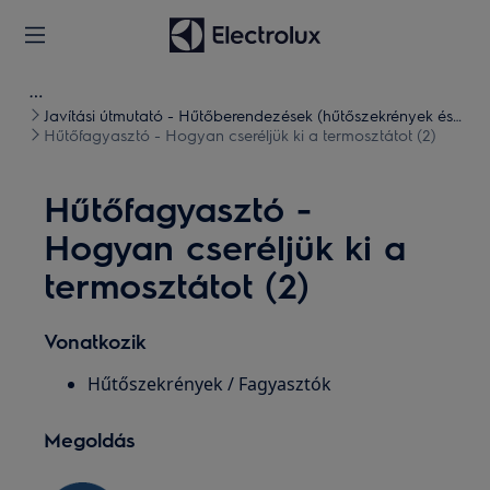
Javítási útmutató - Hűtőberendezések (hűtőszekrények és
fagyasztók)
Hűtőfagyasztó - Hogyan cseréljük ki a termosztátot (2)
Hűtőfagyasztó -
Hogyan cseréljük ki a
termosztátot (2)
Vonatkozik
Hűtőszekrények / Fagyasztók
Megoldás