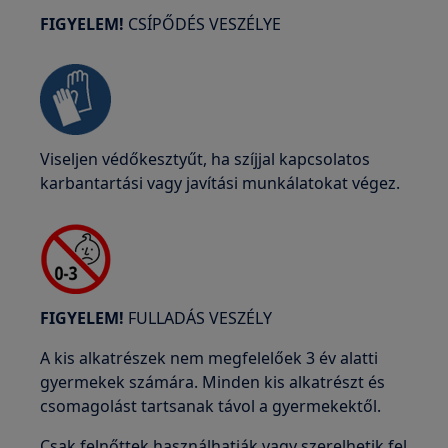
FIGYELEM!
CSÍPŐDÉS VESZÉLYE
Viseljen védőkesztyűt, ha szíjjal kapcsolatos
karbantartási vagy javítási munkálatokat végez.
FIGYELEM!
FULLADÁS VESZÉLY
A kis alkatrészek nem megfelelőek 3 év alatti
gyermekek számára. Minden kis alkatrészt és
csomagolást tartsanak távol a gyermekektől.
Csak felnőttek használhatják vagy szerelhetik fel