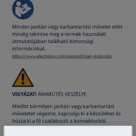
Minden javítási vagy karbantartási művelet előtt
mindig tekintse meg a termék használati
útmutatójában található biztonsági
információkat.
https://www.electrolux.com/support/user-manuals/
VIGYÁZAT!
ÁRAMÜTÉS VESZÉLYE
Mielőtt bármilyen javítási vagy karbantartási
műveletet végezne, kapcsolja ki a készüléket és
húzza ki a fő csatlakozót a konnektorból.