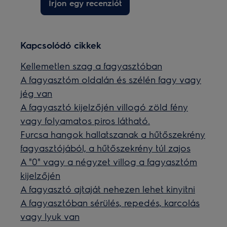
Írjon egy recenziót
Kapcsolódó cikkek
Kellemetlen szag a fagyasztóban
A fagyasztóm oldalán és szélén fagy vagy
jég van
A fagyasztó kijelzőjén villogó zöld fény
vagy folyamatos piros látható.
Furcsa hangok hallatszanak a hűtőszekrény
fagyasztójából, a hűtőszekrény túl zajos
A "0" vagy a négyzet villog a fagyasztóm
kijelzőjén
A fagyasztó ajtaját nehezen lehet kinyitni
A fagyasztóban sérülés, repedés, karcolás
vagy lyuk van