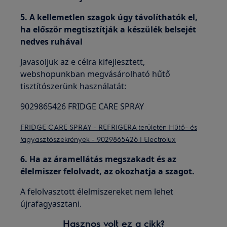
5. A kellemetlen szagok úgy távolíthatók el,
ha először megtisztítják a készülék belsejét
nedves ruhával
Javasoljuk az e célra kifejlesztett,
webshopunkban megvásárolható hűtő
tisztítószerünk használatát:
9029865426 FRIDGE CARE SPRAY
FRIDGE CARE SPRAY - REFRIGERA területén Hűtő- és
fagyasztószekrények - 9029865426 | Electrolux
6. Ha az áramellátás megszakadt és az
élelmiszer felolvadt, az okozhatja a szagot.
A felolvasztott élelmiszereket nem lehet
újrafagyasztani.
Hasznos volt ez a cikk?