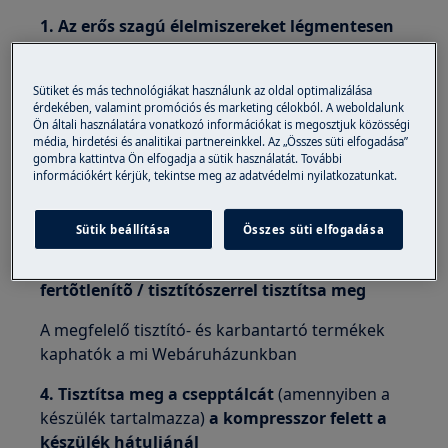
1. Az erős szagú élelmiszereket légmentesen
záródó tartóban tárolja
2. A tisztítás elkezdése előtt olvassza le a
Sütiket és más technológiákat használunk az oldal optimalizálása
érdekében, valamint promóciós és marketing célokból. A weboldalunk
fagyasztót
Ön általi használatára vonatkozó információkat is megosztjuk közösségi
média, hirdetési és analitikai partnereinkkel. Az „Összes süti elfogadása”
A fagyasztó leolvasztásához olvassa el
gombra kattintva Ön elfogadja a sütik használatát. További
használati útmutatóját. Itt töltheti le a
információkért kérjük, tekintse meg az adatvédelmi nyilatkozatunkat.
felhasználói kézikönyvet.
Sütik beállítása
Összes süti elfogadása
3. A kosarakat, az ajtótömítést és a belsõ
felületet megfelelõ baktériumellenes
fertõtlenítõ / tisztítószerrel tisztítsa meg
A megfelelő tisztító- és karbantartó termékek
kaphatók a mi Webáruházunkban
4. Tisztítsa meg a csepptálcát
(amennyiben a
készülék tartalmazza)
a kompresszor felett a
készülék hátuljánál