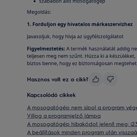
szabadon álló mosogatógép
Megoldás:
1. Forduljon egy hivatalos márkaszervizhez
Javasoljuk, hogy hívja az ügyfélszolgálatot
Figyelmeztetés:
A termék használatát addig ne
teljesen meg nem szűnt. Húzza ki a készüléket,
biztos benne, hogy ez biztonságosan megtehet
Hasznos volt ez a cikk?
Kapcsolódó cikkek
A mosogatógép nem sípol a program vég
Villog a programjelző lámpa
A mosogatógép hibakódot jelenít meg: i23, 
A beállítások minden program után visszaá