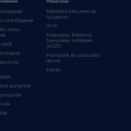
ermékeink
Webáruház​
 mosógépek
Teljeskörű kényelem és
nyugalom
ús szárítógépek
GYIK
lló mosó-
pek
Értékesítési Általános
Szerződési Feltételek
 sütők
(ÁSZF)
főzőlapok
Promóciók és szezonális
akciók
aelszívók
Elállás
gépek
küli porszívók
porszívók
zívók
ütők