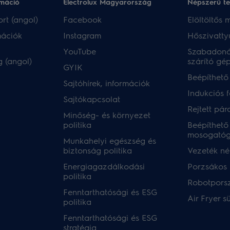
rmáció
Electrolux Magyarország
Népszerű t
rt (angol)
Facebook
Elöltöltős
mációk
Instagram
Hőszivatty
YouTube
Szabadoná
 (angol)
szárító gé
GYIK
Beépíthető
Sajtóhírek, információk
Indukciós 
Sajtókapcsolat
Rejtett pár
Minőség- és környezet
politika
Beépíthető
mosogató
Munkahelyi egészség és
biztonság politika
Vezeték nél
Energiagazdálkodási
Porzsákos 
politika
Robotpors
Fenntarthatósági és ESG
Air Fryer s
politika
Fenntarthatósági és ESG
stratégia