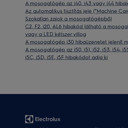
A mosogatógép az i40, i43 vagy i44 hibaje
Az automatikus tisztítás jele ("Machine C
Szokatlan zajok a mosogatógépből
C2, F2, i20, AL6 hibakód látható a mosogat
vagy a LED kétszer villog
A mosogatógép i30 hibaüzenetet jelenít m
A mosogatógép az i50, i51, i52, i53, i54, i55, 
i5C, i5D, i5E, i5F hibakódot adja ki