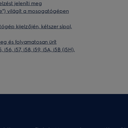
lzést jeleníti meg
are") világít a mosogatógépen
ógép kijelzőjén, kétszer sípol,
eg és folyamatosan ürít
i56, i57, i58, i59, i5A, i5B (i5H),