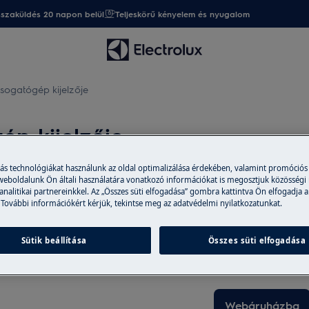
sszaküldés 20 napon belül
Teljeskörű kényelem és nyugalom
sogatógép kijelzője
p kijelzője
más technológiákat használunk az oldal optimalizálása érdekében, valamint promóciós
 weboldalunk Ön általi használatára vonatkozó információkat is megosztjuk közösségi
 analitikai partnereinkkel. Az „Összes süti elfogadása” gombra kattintva Ön elfogadja a
Alkatrészek és 
 További információkért kérjük, tekintse meg az adatvédelmi nyilatkozatunkat.
A webáruházban er
tartozékokat vásá
Sütik beállítása
Összes süti elfogadása
házhoz is szállítu
Webáruházba