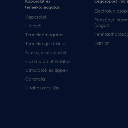
Kapcsolat és
Cégcsoport info
terméktámogatás
Electrolux csopo
Kapcsolat
Pénzügyi infor
(angol)
Hírlevél
Fenntarthatóság
Terméktámogatás
Karrier
Termékregisztráció
Értékelje készülékét
Használati útmutatók
Útmutatók és tippek
Garancia
Újrahasznosítás