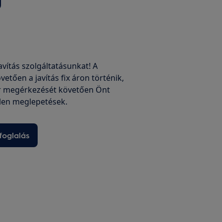
javítás szolgáltatásunkat! A
vetően a javítás fix áron történik,
r megérkezését követően Önt
len meglepetések.
foglalás