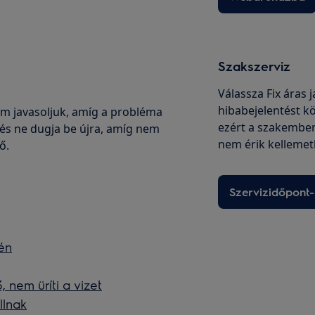
Szakszerviz
Válassza Fix áras 
hibabejelentést kö
m javasoljuk, amíg a probléma
ezért a szakembe
 és ne dugja be újra, amíg nem
nem érik kellemet
ő.
Szervizidőpont-
én
nem üríti a vizet
llnak