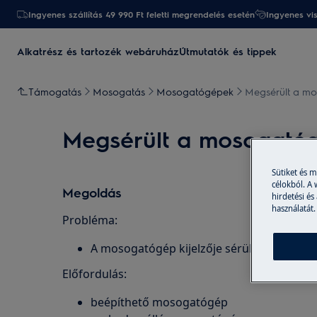
Ingyenes szállítás 49 990 Ft feletti megrendelés esetén
Ingyenes vi
Alkatrész és tartozék webáruház
Útmutatók és tippek
Támogatás
Mosogatás
Mosogatógépek
Megsérült a mo
Megsérült a mosogatógé
Sütiket és 
célokból. A
Megoldás
hirdetési és
használatát.
Probléma:
A mosogatógép kijelzője sérült
Előfordulás:
beépíthető mosogatógép