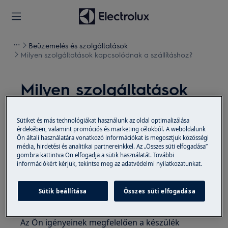
Beüzemelés és szolgáltatások
Milyen szolgáltatások kapcsolódnak a szállításhoz?
Milyen szolgáltatások
kapcsolódnak a
szállításhoz?
Sütiket és más technológiákat használunk az oldal optimalizálása
érdekében, valamint promóciós és marketing célokból. A weboldalunk
Ön általi használatára vonatkozó információkat is megosztjuk közösségi
Probléma
média, hirdetési és analitikai partnereinkkel. Az „Összes süti elfogadása”
gombra kattintva Ön elfogadja a sütik használatát. További
Milyen szolgáltatások kapcsolódnak a
információkért kérjük, tekintse meg az adatvédelmi nyilatkozatunkat.
szállításhoz?
Sütik beállítása
Összes süti elfogadása
Megoldás
Az Ön igényeinek megfelelően a készülék