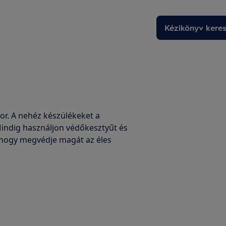
Kézikönyv kere
r. A nehéz készülékeket a
indig használjon védőkesztyűt és
, hogy megvédje magát az éles