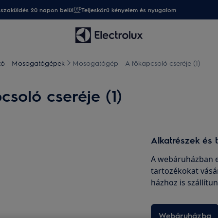
sszaküldés 20 napon belül
Teljeskörű kényelem és nyugalom
ató - Mosogatógépek
Mosogatógép - A főkapcsoló cseréje (1)
soló cseréje (1)
Alkatrészek és 
A webáruházban er
tartozékokat vásá
házhoz is szállítu
Webáruházba