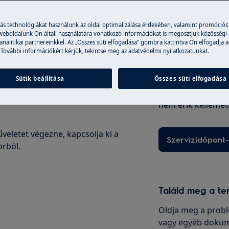
t mindig olvassa el a termék
más technológiákat használunk az oldal optimalizálása érdekében, valamint promóciós
 weboldalunk Ön általi használatára vonatkozó információkat is megosztjuk közösségi
információkat.
 analitikai partnereinkkel. Az „Összes süti elfogadása” gombra kattintva Ön elfogadja a
Szakszerviz
 További információkért kérjük, tekintse meg az adatvédelmi nyilatkozatunkat.
Válassza Fix áras 
Sütik beállítása
Összes süti elfogadása
hibabejelentést kö
ezért a szakembe
nem érik kellemet
veletet végezne, kapcsolja ki a
Szervizidőpont-
orból.
Találd meg a te
Oldja meg a probl
vagy egyéb dokum