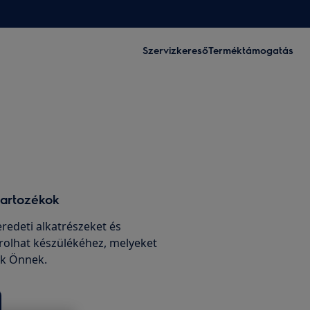
Szervizkereső
Terméktámogatás
tartozékok
edeti alkatrészeket és
rolhat készülékéhez, melyeket
nk Önnek.