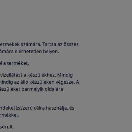
gyermekek számára. Tartsa az összes
ámára elérhetetlen helyen.
el a terméket.
 vízellátást a készülékhez. Mindig
 mindig az álló készüléken végezze. A
készüléket bármelyik oldalára
deltetésszerű célra használja, és
ermékkel.
sérült.