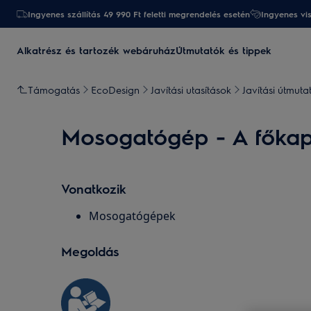
Ingyenes szállítás 49 990 Ft feletti megrendelés esetén
Ingyenes vi
Alkatrész és tartozék webáruház
Útmutatók és tippek
Támogatás
EcoDesign
Javítási utasítások
Javítási útmut
Mosogatógép - A főkapc
Vonatkozik
Mosogatógépek
Megoldás