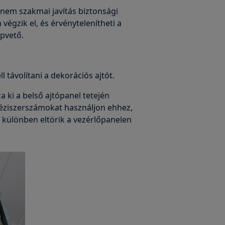
 nem szakmai javítás biztonsági
égzik el, és érvénytelenítheti a
apvető.
l távolítani a dekorációs ajtót.
a ki a belső ajtópanel tetején
kéziszerszámokat használjon ehhez,
, különben eltörik a vezérlőpanelen