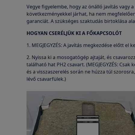
Vegye figyelembe, hogy az önálló javítás vagy a
következményekkel járhat, ha nem megfelelően v
garanciát. A szükséges szaktudás birtoklása al
HOGYAN CSERÉLJÜK KI A FŐKAPCSOLÓT
1. MEGJEGYZÉS: A javítás megkezdése előtt el kel
2. Nyissa ki a mosogatógép ajtaját, és csavarozz
található hat PH2 csavart. (MEGJEGYZÉS: Csak 
és a visszaszerelés során ne húzza túl szorosra
lévő csavarfülek.)