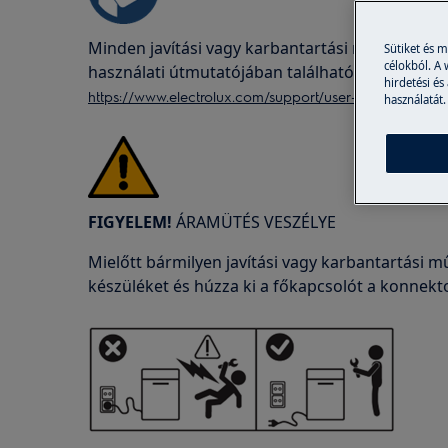
Minden javítási vagy karbantartási művelet előt
Sütiket és 
célokból. A
használati útmutatójában található biztonsági 
hirdetési és
https://www.electrolux.com/support/user-manuals/
használatát.
FIGYELEM!
ÁRAMÜTÉS VESZÉLYE
Mielőtt bármilyen javítási vagy karbantartási mű
készüléket és húzza ki a főkapcsolót a konnekt