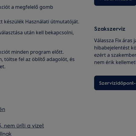
kciót a megfelelő gomb
t készülék Használati útmutatóját.
Szakszerviz
álasztása után kell bekapcsolni,
Válassza Fix áras 
hibabejelentést kö
kciót minden program előtt.
ezért a szakembe
töltse fel az öblítő adagolót, és
nem érik kellemet
et.
Szervizidőpont-
én
nem üríti a vizet
llnak