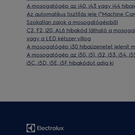
A mosogatógép az i40, i43 vagy i44 hibaje
Az automatikus tisztítás jele ("Machine C
Szokatlan zajok a mosogatógépből
C2, F2, i20, AL6 hibakód látható a mosogat
vagy a LED kétszer villog
A mosogatógép i30 hibaüzenetet jelenít m
A mosogatógép az i50, i51, i52, i53, i54, i55, 
i5C, i5D, i5E, i5F hibakódot adja ki