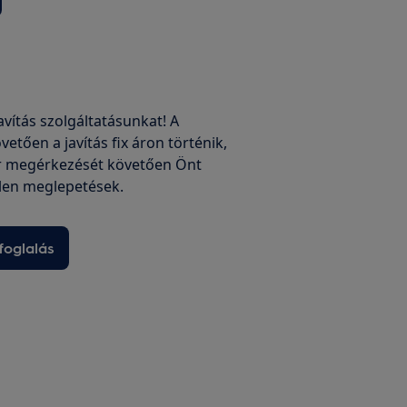
javítás szolgáltatásunkat! A
vetően a javítás fix áron történik,
r megérkezését követően Önt
len meglepetések.
foglalás