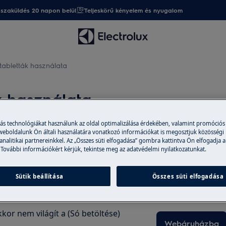
sszaküldés 20 napon belül
Teljeskörű kényelem és nyugalom
abletták használata
k használata
más technológiákat használunk az oldal optimalizálása érdekében, valamint promóciós
 weboldalunk Ön általi használatára vonatkozó információkat is megosztjuk közösségi
 analitikai partnereinkkel. Az „Összes süti elfogadása” gombra kattintva Ön elfogadja a
Alkatrészek és 
 További információkért kérjük, tekintse meg az adatvédelmi nyilatkozatunkat.
eménységtől függően nem minden
A webáruházban er
eltöltése. Ugyanakkor kemény víz
tartozékokat vásá
Sütik beállítása
Összes süti elfogadása
 is ajánlott a só és a öblítőszer
házhoz is szállítu
kkor nem világít a (Só betöltése)
Webáruházba