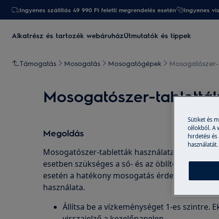
Ingyenes szállítás 49 990 Ft feletti megrendelés esetén
Ingyenes vi
Alkatrész és tartozék webáruház
Útmutatók és tippek
Támogatás
Mosogatás
Mosogatógépek
Mosogatószer-t
Mosogatószer-tablettá
Sütiket és 
célokból. A
Megoldás
hirdetési és
használatát.
Mosogatószer-tabletták használatakor a vízk
esetben szükséges a só- és az öblítő adagoló f
esetén a hatékony mosogatás érdekében továbbra
használata.
Állítsa be a vízkeménységet 1-es szintre. E
visszajelző a kezelőpanelen.