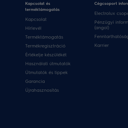
Kapcsolat és
Cégcsoport info
terméktámogatás
Electrolux csopo
Kapcsolat
Pénzügyi infor
(angol)
Hírlevél
Fenntarthatóság
Terméktámogatás
Karrier
Termékregisztráció
Értékelje készülékét
Használati útmutatók
Útmutatók és tippek
Garancia
Újrahasznosítás