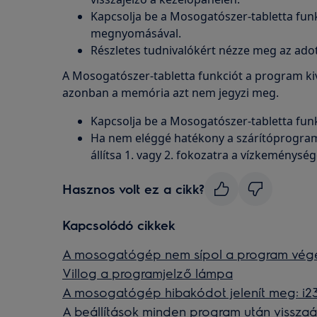
Kapcsolja be a Mosogatószer-tabletta fun
megnyomásával.
Részletes tudnivalókért nézze meg az adot
A Mosogatószer-tabletta funkciót a program kiv
azonban a memória azt nem jegyzi meg.
Kapcsolja be a Mosogatószer-tabletta fun
Ha nem eléggé hatékony a szárítóprogram, 
állítsa 1. vagy 2. fokozatra a vízkeménység
Hasznos volt ez a cikk?
Kapcsolódó cikkek
A mosogatógép nem sípol a program vég
Villog a programjelző lámpa
A mosogatógép hibakódot jelenít meg: i23, 
A beállítások minden program után visszaá