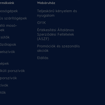
ermékeink
Webáruház​
 mosógépek
Teljeskörű kényelem és
nyugalom
ús szárítógépek
GYIK
lló mosó-
pek
Értékesítési Általános
Szerződési Feltételek
 sütők
(ÁSZF)
főzőlapok
Promóciók és szezonális
akciók
aelszívók
Elállás
gépek
küli porszívók
porszívók
zívók
ütők