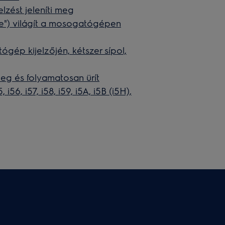
lzést jeleníti meg
are") világít a mosogatógépen
ógép kijelzőjén, kétszer sípol,
eg és folyamatosan ürít
i56, i57, i58, i59, i5A, i5B (i5H),