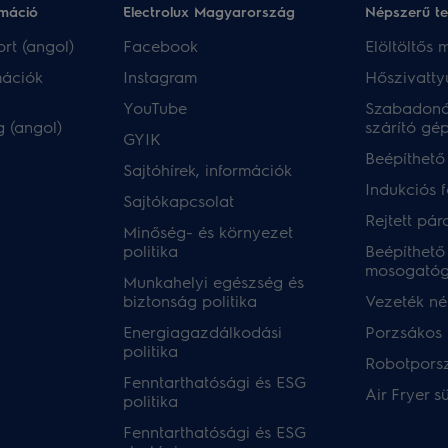
rmáció
Electrolux Magyarország
Népszerű t
rt (angol)
Facebook
Elöltöltős
mációk
Instagram
Hőszivatty
YouTube
Szabadoná
 (angol)
szárító gé
GYIK
Beépíthető
Sajtóhírek, információk
Indukciós 
Sajtókapcsolat
Rejtett pár
Minőség- és környezet
politika
Beépíthető
mosogató
Munkahelyi egészség és
biztonság politika
Vezeték nél
Energiagazdálkodási
Porzsákos 
politika
Robotpors
Fenntarthatósági és ESG
Air Fryer s
politika
Fenntarthatósági és ESG