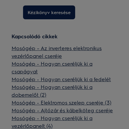
Kézikönyv keresése
Kapcsolódó cikkek
Mosógép – Az inverteres elektronikus
vezérlőpanel cseréje
Mosógép - Hogyan cseréljük ki a
csapágyat
Mosógép - Hogyan cseréljük ki a fedelét
Mosógép - Hogyan cseréljük ki a
dobemelőt (2)
Mosógép - Elektromos szelep cseréje (3)
Mosógép – Ajtózár és kábelköteg cseréje
Mosógép - Hogyan cseréljük ki a
vezérlőpanelt (4)