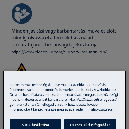
Minden javítási vagy karbantartási művelet előtt
mindig olvassa el a termék használati
útmutatójának biztonsági tájékoztatóját.
https://www.electrolux.com/support/user-manuals/
Sütiket és más technológiákat használunk az oldal optimalizálása
VIGYÁZAT!
ÁRAMÜTÉS VESZÉLYE
érdekében, valamint promóciós és marketing célokból. A weboldalunk
Ön általi használatára vonatkozó információkat is megosztjuk közösségi
Mielőtt bármilyen javítási vagy karbantartási
média, hirdetési és analitikai partnereinkkel. Az „Összes süti elfogadása”
gombra kattintva Ön elfogadja a sütik használatát. További
műveletet végezne, kapcsolja ki a készüléket és
információkért kérjük, tekintse meg az adatvédelmi nyilatkozatunkat.
húzza ki a főkapcsolót a konnektorból.
Sütik beállítása
Összes süti elfogadása