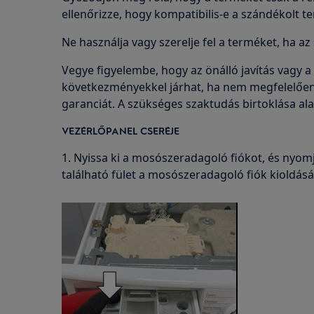
ellenőrizze, hogy kompatibilis-e a szándékolt t
Ne használja vagy szerelje fel a terméket, ha az 
Vegye figyelembe, hogy az önálló javítás vagy a
következményekkel járhat, ha nem megfelelően v
garanciát. A szükséges szaktudás birtoklása al
VEZÉRLŐPANEL CSERÉJE
1. Nyissa ki a mosószeradagoló fiókot, és nyomj
található fület a mosószeradagoló fiók kioldás