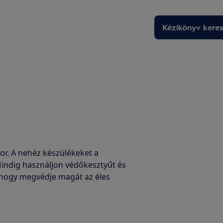
Kézikönyv kere
r. A nehéz készülékeket a
indig használjon védőkesztyűt és
, hogy megvédje magát az éles