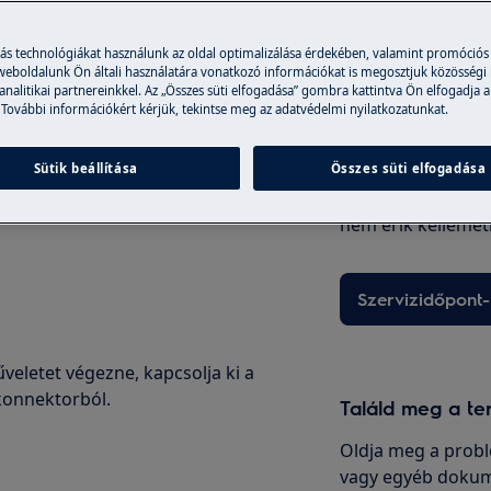
más technológiákat használunk az oldal optimalizálása érdekében, valamint promóciós
 weboldalunk Ön általi használatára vonatkozó információkat is megosztjuk közösségi
 analitikai partnereinkkel. Az „Összes süti elfogadása” gombra kattintva Ön elfogadja a
Szakszerviz
 További információkért kérjük, tekintse meg az adatvédelmi nyilatkozatunkat.
t mindig olvassa el a termék
Válassza Fix áras 
információkat.
Sütik beállítása
Összes süti elfogadása
hibabejelentést kö
ezért a szakembe
nem érik kellemet
Szervizidőpont-
veletet végezne, kapcsolja ki a
 konnektorból.
Találd meg a te
Oldja meg a probl
vagy egyéb dokum