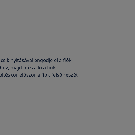
s kinyitásával engedje el a fiók
hoz, majd húzza ki a fiók
ítéskor először a fiók felső részét