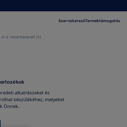
Szervizkereső
Terméktámogatás
ki a vezérlőpanelt (4)
tartozékok
edeti alkatrészeket és
rolhat készülékéhez, melyeket
nk Önnek.