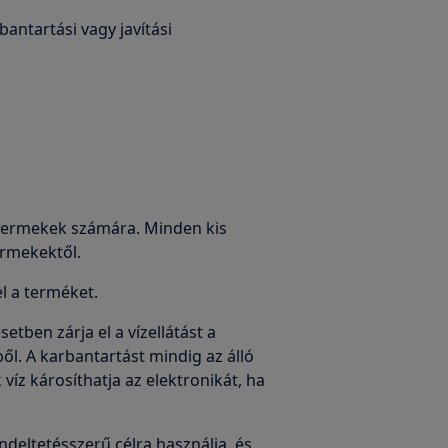
bantartási vagy javítási
 gyermekek számára. Minden kis
ermekektől.
el a terméket.
tben zárja el a vízellátást a
ből. A karbantartást mindig az álló
íz károsíthatja az elektronikát, ha
deltetésszerű célra használja, és