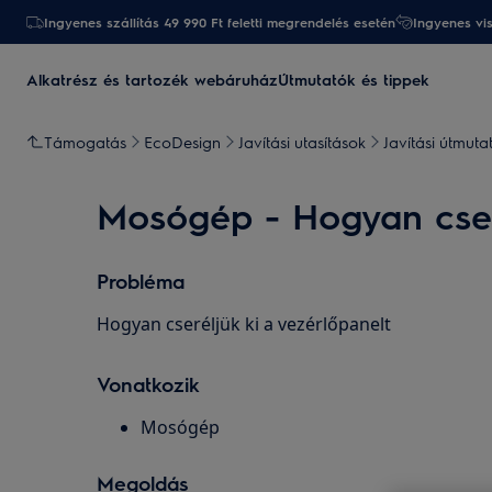
Ingyenes szállítás 49 990 Ft feletti megrendelés esetén
Ingyenes vi
Alkatrész és tartozék webáruház
Útmutatók és tippek
Támogatás
EcoDesign
Javítási utasítások
Javítási útmut
Mosógép - Hogyan cseré
Probléma
Hogyan cseréljük ki a vezérlőpanelt
Vonatkozik
Mosógép
Megoldás