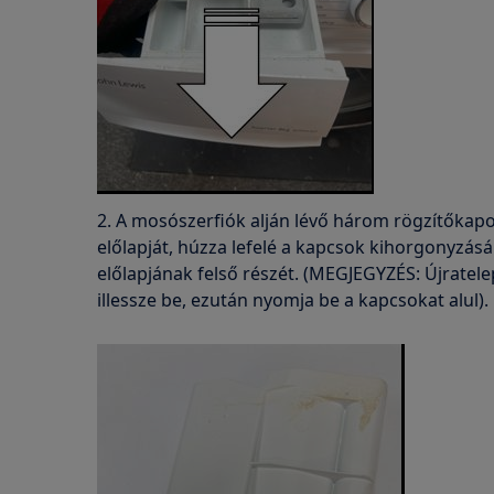
2. A mosószerfiók alján lévő három rögzítőkapoc
előlapját, húzza lefelé a kapcsok kihorgonyzásá
előlapjának felső részét. (MEGJEGYZÉS: Újratelep
illessze be, ezután nyomja be a kapcsokat alul).