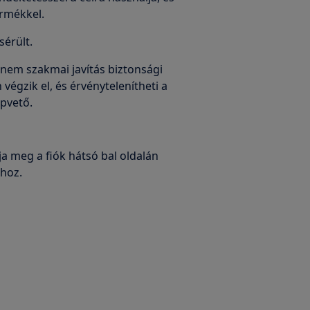
ermékkel.
sérült.
 nem szakmai javítás biztonsági
égzik el, és érvénytelenítheti a
apvető.
a meg a fiók hátsó bal oldalán
ához.