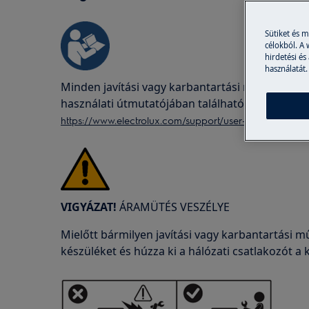
Sütiket és 
célokból. A
hirdetési és
használatát.
Minden javítási vagy karbantartási művelet előt
használati útmutatójában található biztonsági 
https://www.electrolux.com/support/user-manuals/
VIGYÁZAT!
ÁRAMÜTÉS VESZÉLYE
Mielőtt bármilyen javítási vagy karbantartási mű
készüléket és húzza ki a hálózati csatlakozót a