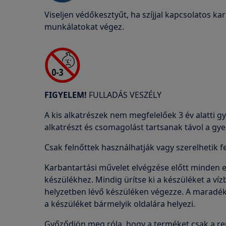
Viseljen védőkesztyűt, ha szíjjal kapcsolatos kar
munkálatokat végez.
FIGYELEM!
FULLADÁS VESZÉLY
A kis alkatrészek nem megfelelőek 3 év alatti
alkatrészt és csomagolást tartsanak távol a gy
Csak felnőttek használhatják vagy szerelhetik f
Karbantartási művelet elvégzése előtt minden ese
készülékhez. Mindig ürítse ki a készüléket a víz
helyzetben lévő készüléken végezze. A maradék v
a készüléket bármelyik oldalára helyezi.
Győződjön meg róla, hogy a terméket csak a ren