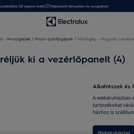
sszaküldés 20 napon belül
Teljeskörű kényelem és nyugalom
ató - Mosógépek / Mosó-szárítógépek
Mosógép - Hogyan cseréljük 
ljük ki a vezérlőpanelt (4)
Alkatrészek és 
A webáruházban er
tartozékokat vásá
házhoz is szállítu
Webáruházba