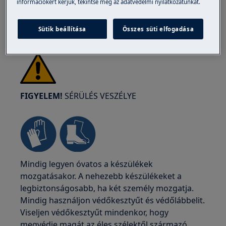
információkért kérjük, tekintse meg az adatvédelmi nyilatkozatunkat.
Sütik beállítása
Összes süti elfogadása
FIGYELEM!
SÉRÜLÉS VESZÉLYE
Mindig legyen óvatos a készülékek
mozgatásakor. A nehezebb készülékeket a
legbiztonságosabb, ha két személy mozgatja.
Mindig használjon védőkesztyűt és védőlábbelit.
Viseljen védőkesztyűt mindenkor, hogy
megvédje magát az éles szélektől származó