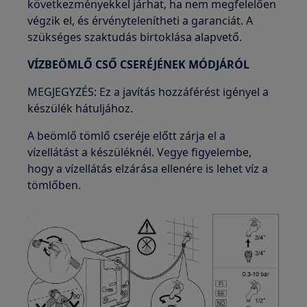
következményekkel járhat, ha nem megfelelően
végzik el, és érvénytelenítheti a garanciát. A
szükséges szaktudás birtoklása alapvető.
VÍZBEÖMLŐ CSŐ CSERÉJÉNEK MÓDJÁRÓL
MEGJEGYZÉS: Ez a javítás hozzáférést igényel a
készülék hátuljához.
A beömlő tömlő cseréje előtt zárja el a
vízellátást a készüléknél. Vegye figyelembe,
hogy a vízellátás elzárása ellenére is lehet víz a
tömlőben.