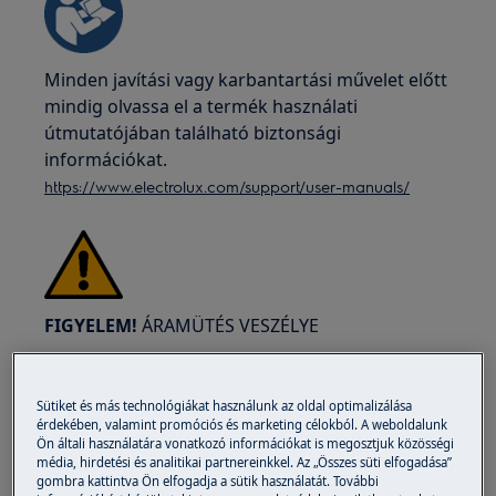
Minden javítási vagy karbantartási művelet előtt
mindig olvassa el a termék használati
útmutatójában található biztonsági
információkat.
https://www.electrolux.com/support/user-manuals/
FIGYELEM!
ÁRAMÜTÉS VESZÉLYE
Mielőtt bármilyen javítási vagy karbantartási
műveletet végezne, kapcsolja ki a készüléket és
Sütiket és más technológiákat használunk az oldal optimalizálása
húzza ki a hálózati csatlakozót a konnektorból.
érdekében, valamint promóciós és marketing célokból. A weboldalunk
Ön általi használatára vonatkozó információkat is megosztjuk közösségi
média, hirdetési és analitikai partnereinkkel. Az „Összes süti elfogadása”
gombra kattintva Ön elfogadja a sütik használatát. További