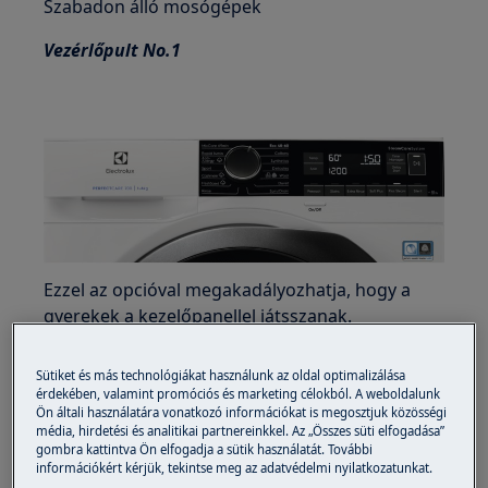
Szabadon álló mosógépek
Vezérlőpult No.1
Ezzel az opcióval megakadályozhatja, hogy a
gyerekek a kezelőpanellel játsszanak.
Az opció be-/kikapcsolásához tartsa lenyomva a
Sütiket és más technológiákat használunk az oldal optimalizálása
Néma
gombot, amíg a
lakat ikon ki
nem
érdekében, valamint promóciós és marketing célokból. A weboldalunk
gyullad/el nem alszik a kijelzőn.
Ön általi használatára vonatkozó információkat is megosztjuk közösségi
média, hirdetési és analitikai partnereinkkel. Az „Összes süti elfogadása”
gombra kattintva Ön elfogadja a sütik használatát. További
információkért kérjük, tekintse meg az adatvédelmi nyilatkozatunkat.