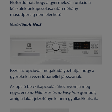
Előfordulhat, hogy a gyermekzár funkció a
készülék bekapcsolása után néhány
másodpercig nem elérhető.
Vezérlőpult No.3
Ezzel az opcióval megakadályozhatja, hogy a
gyerekek a vezérlőpanellel játsszanak.
Az opció be-/kikapcsolásához nyomja meg
egyszerre
az Előmosás
és
az Easy Iron
gombot,
amíg a lakat jelzőfénye ki nem gyullad/kialszik.