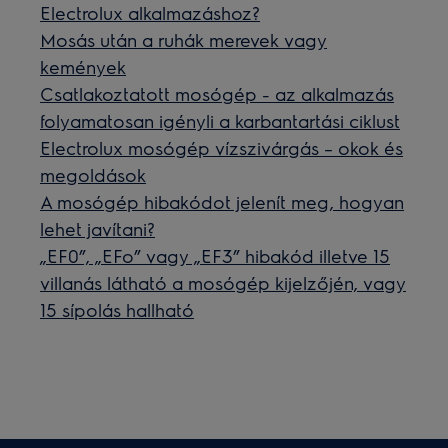
Electrolux alkalmazáshoz?
Mosás után a ruhák merevek vagy
kemények
Csatlakoztatott mosógép - az alkalmazás
folyamatosan igényli a karbantartási ciklust
Electrolux mosógép vízszivárgás – okok és
megoldások
A mosógép hibakódot jelenít meg, hogyan
lehet javítani?
„EF0”, „EFo” vagy „EF3” hibakód illetve 15
villanás látható a mosógép kijelzőjén, vagy
15 sípolás hallható