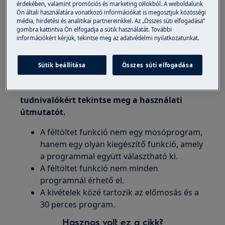
Mire vonatkozik:
érdekében, valamint promóciós és marketing célokból. A weboldalunk
Ön általi használatára vonatkozó információkat is megosztjuk közösségi
média, hirdetési és analitikai partnereinkkel. Az „Összes süti elfogadása”
Beépített mosogatógépre
gombra kattintva Ön elfogadja a sütik használatát. További
Szabadon álló mosogatógépre
információkért kérjük, tekintse meg az adatvédelmi nyilatkozatunkat.
Megoldás:
Sütik beállítása
Összes süti elfogadása
1. A programokra és a további beállításokra
vonatkozó részletes információkért és
tudnivalókért tekintse meg a használati
útmutatót.
A féltöltet funkció nem egy mosóprogram,
hanem egy olyan kiegészítő funkció, amely
a programmal együtt választható ki.
A féltöltet funkció nem minden
programnál érhető el.
A kivételek közé tartozik az előmosás és a
30 perces program.
Hasznos volt ez a cikk?