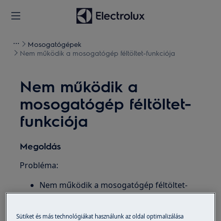
Mosogatógépek
Nem működik a mosogatógép féltöltet-funkciója
Nem működik a
mosogatógép féltöltet-
funkciója
Megoldás
Probléma:
Nem működik a mosogatógép féltöltet-
funkciója
A féltöltet-funkciót nem lehet aktiválni
Sütiket és más technológiákat használunk az oldal optimalizálása