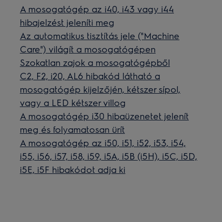
A mosogatógép az i40, i43 vagy i44
hibajelzést jeleníti meg
Az automatikus tisztítás jele ("Machine
Care") világít a mosogatógépen
Szokatlan zajok a mosogatógépből
C2, F2, i20, AL6 hibakód látható a
mosogatógép kijelzőjén, kétszer sípol,
vagy a LED kétszer villog
A mosogatógép i30 hibaüzenetet jelenít
meg és folyamatosan ürít
A mosogatógép az i50, i51, i52, i53, i54,
i55, i56, i57, i58, i59, i5A, i5B (i5H), i5C, i5D,
i5E, i5F hibakódot adja ki