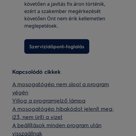
követően a javítás fix áron történik,
ezért a szakember megérkezését
követően Önt nem érik kellemetlen
meglepetések.
Szervizidőpont-foglalás
Kapcsolódó cikkek
A mosogatógép nem sípol a program
végén
Villog a programjelző lámpa
A mosogatógép hibakódot jelenít meg:
i23, nem üríti a vizet
A beállítások minden program után
visszaállnak