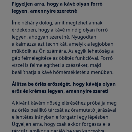
Figyeljen arra, hogy a kávé olyan forró
legyen, amennyire szeretné
Íme néhány dolog, amit megtehet annak
érdekében, hogy a kávé mindig olyan forró
legyen, ahogyan szeretné. Nyugodtan
alkalmazza azt technikát, amelyik a legjobban
működik az Ön számára. Az egyik lehetőség a
gép felmelegítése az öblítés funkcióval. Forró
vízzel is felmelegítheti a csészéket, majd
beállíthatja a kávé hőmérsékletét a menüben.
Állítsa be őrlés erősségét, hogy kávéja olyan
erős és krémes legyen, amennyire szereti
A kívánt kávéminőség eléréséhez próbálja meg
az őrlés beállító tárcsát az óramutató járásával
ellentétes irányban elforgatni egy lépésben.
Ügyeljen arra, hogy csak akkor forgassa el a
tárcsát, amikor a daráló be van kapcsolva.