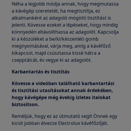
Néha a legjobb módja annak, hogy megmutassa
a kávégép szeretetét, ha megtisztítja, ez
alkalmanként az adagoló mögötti tisztítást is
jelenti. Kövesse ezeket a lépéseket, hogy mindig
könnyedén eltávolíthassa az adagolót. Kapcsolja
ki a készüléket a be/ki/készenléti gomb
megnyomásával, várja meg, amíg a kávéfőző
kikapcsol, majd csúsztassa kissé hátra a
csepptálcát, és vegye ki az adagolót.
Karbantartás és tisztítás
Kövesse a videóban található karbantartási
és tisztítási utasításokat annak érdekében,
hogy kávégépe még évekig ízletes italokat
biztosítson.
Reméljük, hogy ez az útmutató segít Önnek egy
kicsit jobban élvezze Electrolux kávéfőzőjét.