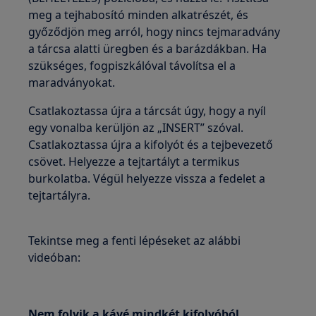
meg a tejhabosító minden alkatrészét, és
győződjön meg arról, hogy nincs tejmaradvány
a tárcsa alatti üregben és a barázdákban. Ha
szükséges, fogpiszkálóval távolítsa el a
maradványokat.
Csatlakoztassa újra a tárcsát úgy, hogy a nyíl
egy vonalba kerüljön az „INSERT” szóval.
Csatlakoztassa újra a kifolyót és a tejbevezető
csövet. Helyezze a tejtartályt a termikus
burkolatba. Végül helyezze vissza a fedelet a
tejtartályra.
Tekintse meg a fenti lépéseket az alábbi
videóban:
Nem folyik a kávé mindkét kifolyóból