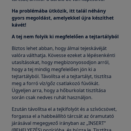
Ha problémába ütközik, itt talál néhány
gyors megoldást, amelyekkel újra készíthet
kávét!
A tej nem folyik ki megfelelően a tejtartályból
Biztos lehet abban, hogy álmai tejeskávéját
valóra válthatja. Kövesse ezeket a lépésenkénti
utasításokat, hogy megbizonyosodjon arról,
hogy a tej mindig megfelelően jön ki a
tejtartályból. Távolítsa el a tejtartályt, tisztítsa
meg a forró víz/gőz csatlakozó fúvókát.
Ügyeljen arra, hogy a hőburkolat tisztítása
során csak nedves ruhát használjon.
Ezután távolítsa el a tejkifolyót és a szívócsövet,
forgassa el a habbeállító tárcsát az óramutató
járásával megegyező irányban az „INSERT”
(BEHELYEZÉS) pozícióba, és húzza le. Tisztítsa