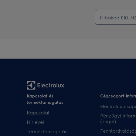
Kapcsolat és
Cégcsoport info
terméktámogatás
Electrolux csopo
Kapcsolat
Pénzügyi infor
(angol)
Hírlevél
Fenntarthatóság
Terméktámogatás