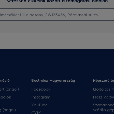
Keressen cikkeink között a támogatási oldalon
rmáció
Electrolux Magyarország
Népszerű t
rt (angol)
Facebook
Elöltöltős
mációk
Instagram
Hőszivatty
YouTube
Szabadoná
 (angol)
szárító gé
GYIK