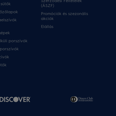
Szerződési Feltételek
 sütők
(ÁSZF)
főzőlapok
Promóciók és szezonális
akciók
aelszívók
Elállás
gépek
küli porszívók
porszívók
zívók
ütők