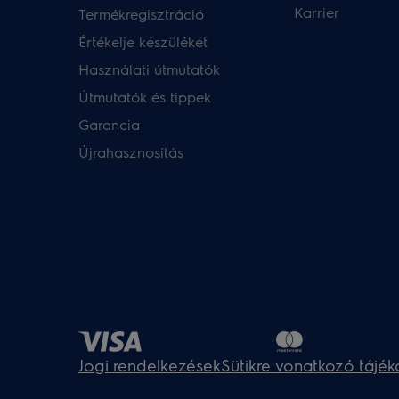
Karrier
Termékregisztráció
Értékelje készülékét
Használati útmutatók
Útmutatók és tippek
Garancia
Újrahasznosítás
Jogi rendelkezések
Sütikre vonatkozó tájék