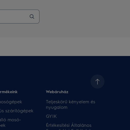
ermékeink
Webáruház​
 mosógépek
Teljeskörű kényelem és
nyugalom
ús szárítógépek
GYIK
lló mosó-
pek
Értékesítési Általános