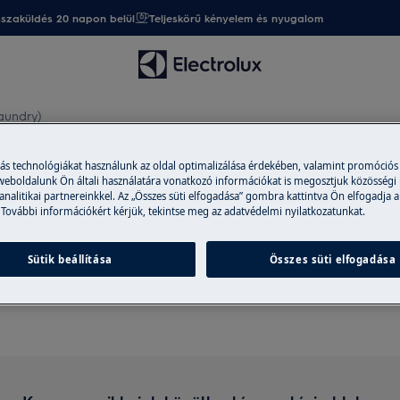
sszaküldés 20 napon belül
Teljeskörű kényelem és nyugalom
laundry)
más technológiákat használunk az oldal optimalizálása érdekében, valamint promóciós
 weboldalunk Ön általi használatára vonatkozó információkat is megosztjuk közösségi
 analitikai partnereinkkel. Az „Összes süti elfogadása” gombra kattintva Ön elfogadja a
 További információkért kérjük, tekintse meg az adatvédelmi nyilatkozatunkat.
mogatás a other seals (laund
Sütik beállítása
Összes süti elfogadása