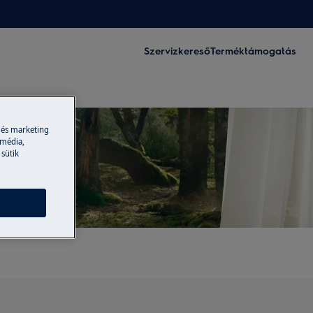
Szervizkereső
Terméktámogatás
 és marketing
 média,
 sütik
ry)