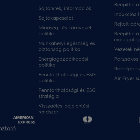
Beépíthető
Sajtóhírek, információk
Indukciós 
Sajtókapcsolat
Rejtett pár
Minőség- és környezet
politika
Beépíthető
mosogató
Munkahelyi egészség és
biztonság politika
Vezeték nél
Energiagazdálkodási
Porzsákos 
politika
Robotpors
Fenntarthatósági és ESG
Air Fryer s
politika
Fenntarthatósági és ESG
stratégia
Visszaélés-bejelentési
rendszer
oztató