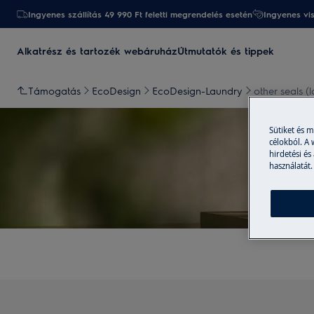
Ingyenes szállítás 49 990 Ft feletti megrendelés esetén
Ingyenes vi
Alkatrész és tartozék webáruház
Útmutatók és tippek
Támogatás
EcoDesign
EcoDesign-Laundry
other seals (
Sütiket és 
célokból. A
hirdetési és
használatát.
Tá