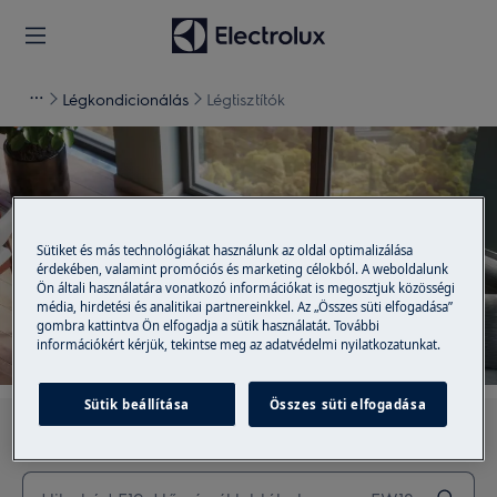
Légkondicionálás
Légtisztítók
Támogatás a Légtisztítók
Sütiket és más technológiákat használunk az oldal optimalizálása
érdekében, valamint promóciós és marketing célokból. A weboldalunk
Ön általi használatára vonatkozó információkat is megosztjuk közösségi
média, hirdetési és analitikai partnereinkkel. Az „Összes süti elfogadása”
gombra kattintva Ön elfogadja a sütik használatát. További
információkért kérjük, tekintse meg az adatvédelmi nyilatkozatunkat.
Sütik beállítása
Összes süti elfogadása
Keressen cikkeink között a támogatási oldalon