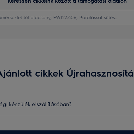
Keressen cikkeink között a támogatási oldalon
Ajánlott cikkek Újrahasznosítá
égi készülék elszállításában?