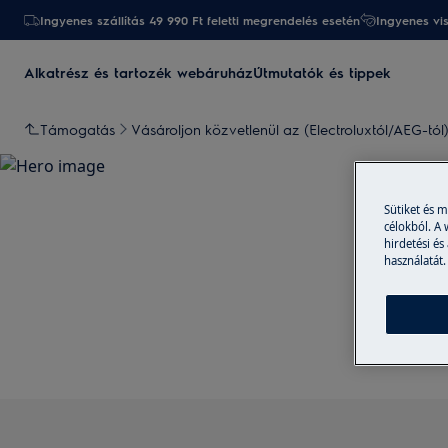
Ingyenes szállítás 49 990 Ft feletti megrendelés esetén
Ingyenes vi
Alkatrész és tartozék webáruház
Útmutatók és tippek
Támogatás
Vásároljon közvetlenül az (Electroluxtól/AEG-tól
Sütiket és 
célokból. A
hirdetési és
használatát.