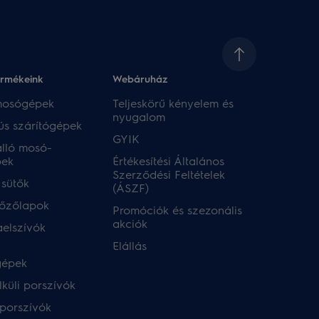
ermékeink
Webáruház​
 mosógépek
Teljeskörű kényelem és
nyugalom
ús szárítógépek
GYIK
lló mosó-
pek
Értékesítési Általános
Szerződési Feltételek
 sütők
(ÁSZF)
főzőlapok
Promóciók és szezonális
akciók
aelszívók
Elállás
gépek
küli porszívók
porszívók