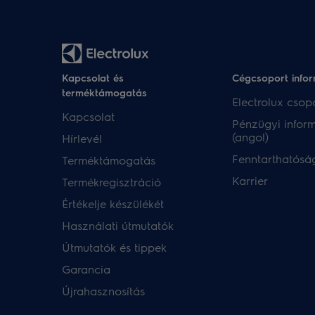
Kapcsolat és
Cégcsoport info
terméktámogatás
Electrolux csopo
Kapcsolat
Pénzügyi infor
(angol)
Hírlevél
Fenntarthatóság
Terméktámogatás
Karrier
Termékregisztráció
Értékelje készülékét
Használati útmutatók
Útmutatók és tippek
Garancia
Újrahasznosítás