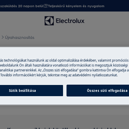
sszaküldés 20 napon belül
Teljeskörű kényelem és nyugalom
)
Újrahasznosítás
más technológiákat használunk az oldal optimalizálása érdekében, valamint promóciós
 weboldalunk Ön általi használatára vonatkozó információkat is megosztjuk közösségi
 analitikai partnereinkkel. Az „Összes süti elfogadása” gombra kattintva Ön elfogadja a
 További információkért kérjük, tekintse meg az adatvédelmi nyilatkozatunkat.
Támogatás a Újrahasznosítá
Sütik beállítása
Összes süti elfogadása