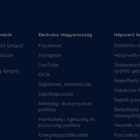
rmáció
Electrolux Magyarország
Népszerű t
rt (angol)
Facebook
Elöltöltős
mációk
Instagram
Hőszivatty
YouTube
Szabadoná
 (angol)
szárító gé
GYIK
Beépíthető
Sajtóhírek, információk
Indukciós 
Sajtókapcsolat
Rejtett pár
Minőség- és környezet
politika
Beépíthető
mosogató
Munkahelyi egészség és
biztonság politika
Vezeték nél
Energiagazdálkodási
Porzsákos 