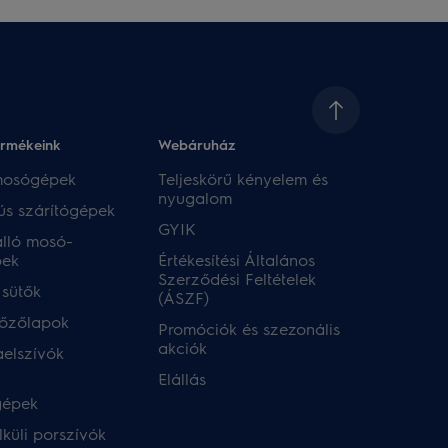
ermékeink
Webáruház​
 mosógépek
Teljeskörű kényelem és
nyugalom
ús szárítógépek
GYIK
lló mosó-
pek
Értékesítési Általános
Szerződési Feltételek
 sütők
(ÁSZF)
főzőlapok
Promóciók és szezonális
akciók
aelszívók
Elállás
gépek
küli porszívók