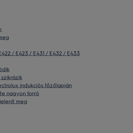
n
 meg
 E422 / E423 / E431 / E432 / E433
ödik
szikrázik
ectrolux indukciós főzőlapján
te nagyon forró
jelenít meg