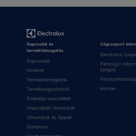
Kapcsolat és
Cégcsoport info
terméktámogatás
Electrolux csopo
Kapcsolat
Pénzügyi infor
(angol)
Hírlevél
Fenntarthatóság
Terméktámogatás
Karrier
Termékregisztráció
Értékelje készülékét
Használati útmutatók
Útmutatók és tippek
Garancia
Újrahasznosítás