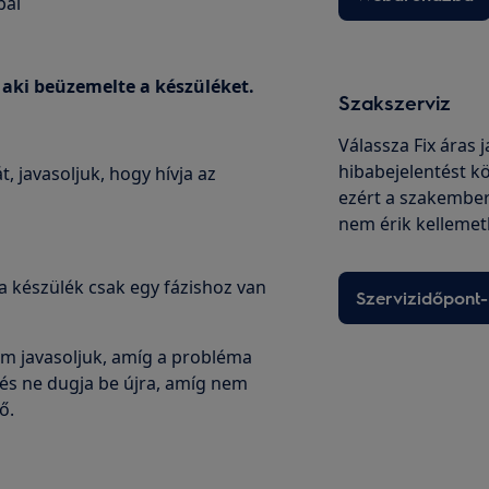
pal
, aki beüzemelte a készüléket.
Szakszerviz
Válassza Fix áras 
hibabejelentést kö
 javasoljuk, hogy hívja az
ezért a szakembe
nem érik kellemet
 a készülék csak egy fázishoz van
Szervizidőpont-
m javasoljuk, amíg a probléma
 és ne dugja be újra, amíg nem
ő.