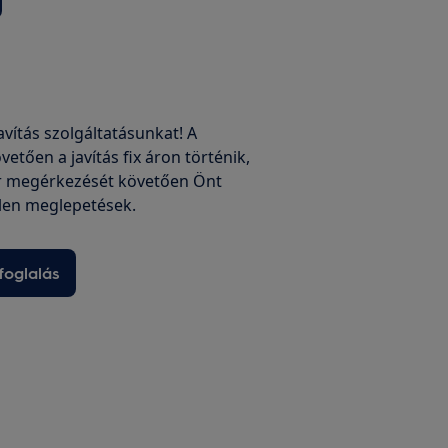
javítás szolgáltatásunkat! A
vetően a javítás fix áron történik,
r megérkezését követően Önt
len meglepetések.
foglalás