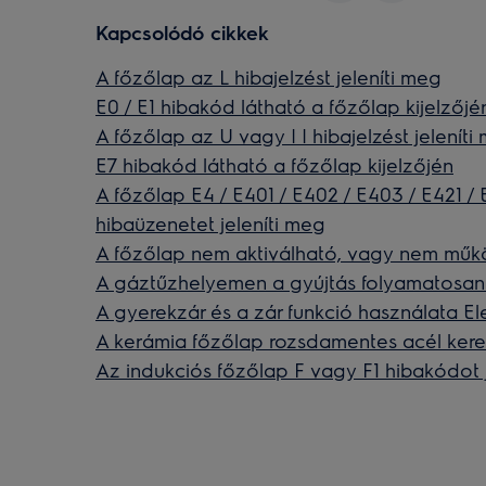
Kapcsolódó cikkek
A főzőlap az L hibajelzést jeleníti meg
E0 / E1 hibakód látható a főzőlap kijelzőjé
A főzőlap az U vagy | | hibajelzést jeleníti
E7 hibakód látható a főzőlap kijelzőjén
A főzőlap E4 / E401 / E402 / E403 / E421 /
hibaüzenetet jeleníti meg
A főzőlap nem aktiválható, vagy nem műk
A gáztűzhelyemen a gyújtás folyamatosan 
A gyerekzár és a zár funkció használata El
A kerámia főzőlap rozsdamentes acél kere
Az indukciós főzőlap F vagy F1 hibakódot 