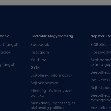
rmáció
Electrolux Magyarország
Népszerű t
rt (angol)
Facebook
Elöltöltős
mációk
Instagram
Hőszivatty
YouTube
Szabadoná
 (angol)
szárító gé
GYIK
Beépíthető
Sajtóhírek, információk
Indukciós 
Sajtókapcsolat
Rejtett pár
Minőség- és környezet
politika
Beépíthető
mosogató
Munkahelyi egészség és
biztonság politika
Vezeték nél