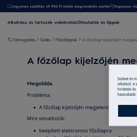
Ingyenes szállítás 49 990 Ft feletti megrendelés esetén
Ingyenes vi
Alkatrész és tartozék webáruház
Útmutatók és tippek
Támogatás
Sütés
Főzőlapok
A főzőlap kijelzőjén megje
A főzőlap kijelzőjén m
Sütiket és 
Megoldás
célokból. A
hirdetési és
Probléma:
használatát.
A főzőlap kijelzőjén megjelenik az E6 vagy
Mire vonatkozik:
beépített elektromos főzőlapra