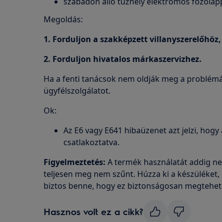
szabadon álló tűzhely elektromos főzőlap
Megoldás:
1. Forduljon a szakképzett villanyszerelőhöz
2. Forduljon hivatalos márkaszervizhez.
Ha a fenti tanácsok nem oldják meg a problémát,
ügyfélszolgálatot.
Ok:
Az E6 vagy E641 hibaüzenet azt jelzi, hogy
csatlakoztatva.
Figyelmeztetés:
A termék használatát addig ne
teljesen meg nem szűnt. Húzza ki a készüléket,
biztos benne, hogy ez biztonságosan megtehet
Hasznos volt ez a cikk?