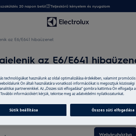
sszaküldés 20 napon belül
Teljeskörű kényelem és nyugalom
lenik az E6/E641 hibaüzenet
egjelenik az E6/E641 hibaüzen
más technológiákat használunk az oldal optimalizálása érdekében, valamint promóciós
 weboldalunk Ön általi használatára vonatkozó információkat is megosztjuk közösségi
Alkatrészek és 
 analitikai partnereinkkel. Az „Összes süti elfogadása” gombra kattintva Ön elfogadja a
 További információkért kérjük, tekintse meg az adatvédelmi nyilatkozatunkat.
A webáruházban er
 az E641 hibaüzenet.
tartozékokat vásá
Sütik beállítása
Összes süti elfogadása
házhoz is szállítu
Webáruházba