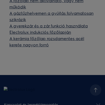
A főzőlap nem aktiválható, vagy nem
működik
A gáztűzhelyemen a gyújtás folyamatosan
szikrázik
A gyerekzár és a zár funkció használata
Electrolux indukciós főzőlapján
A kerámia főzőlap rozsdamentes acél
kerete nagyon forró
Kapcsolat és terméktámogatás