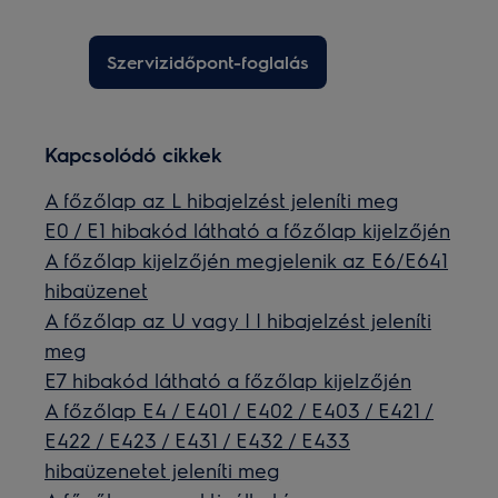
Szervizidőpont-foglalás
Kapcsolódó cikkek
A főzőlap az L hibajelzést jeleníti meg
E0 / E1 hibakód látható a főzőlap kijelzőjén
A főzőlap kijelzőjén megjelenik az E6/E641
hibaüzenet
A főzőlap az U vagy | | hibajelzést jeleníti
meg
E7 hibakód látható a főzőlap kijelzőjén
A főzőlap E4 / E401 / E402 / E403 / E421 /
E422 / E423 / E431 / E432 / E433
hibaüzenetet jeleníti meg