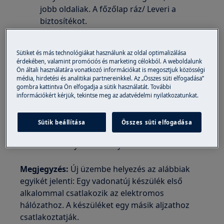
jobb oldaliak. A főzőlap ráz/ Leveri a
biztosítékot.
Előfordulás:
Sütiket és más technológiákat használunk az oldal optimalizálása
beépített elektromos tűzhely
érdekében, valamint promóciós és marketing célokból. A weboldalunk
szabadonálló tűzhely elektromos
Ön általi használatára vonatkozó információkat is megosztjuk közösségi
média, hirdetési és analitikai partnereinkkel. Az „Összes süti elfogadása”
főzőlappal.
gombra kattintva Ön elfogadja a sütik használatát. További
információkért kérjük, tekintse meg az adatvédelmi nyilatkozatunkat.
Megoldás:
Új üzembe helyezés esetén a fent említett
Sütik beállítása
Összes süti elfogadása
problémák általában azt jelzik, hogy a
készüléket helytelenül helyezték üzembe.
Megjegyzés:
Új üzembe helyezés az alábbiak
egyikét jelenti: Egy vadonatúj készülék első
alkalommal csatlakozik az elektromos
hálózathoz. A készüléket egy másik aljzathoz
csatlakoztatják.