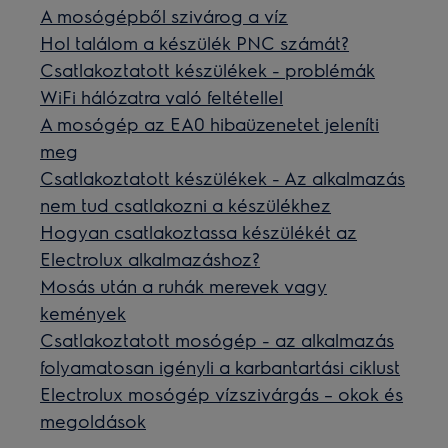
A mosógépből szivárog a víz
Hol találom a készülék PNC számát?
Csatlakoztatott készülékek - problémák
WiFi hálózatra való feltétellel
A mosógép az EA0 hibaüzenetet jeleníti
meg
Csatlakoztatott készülékek - Az alkalmazás
nem tud csatlakozni a készülékhez
Hogyan csatlakoztassa készülékét az
Electrolux alkalmazáshoz?
Mosás után a ruhák merevek vagy
kemények
Csatlakoztatott mosógép - az alkalmazás
folyamatosan igényli a karbantartási ciklust
Electrolux mosógép vízszivárgás – okok és
megoldások