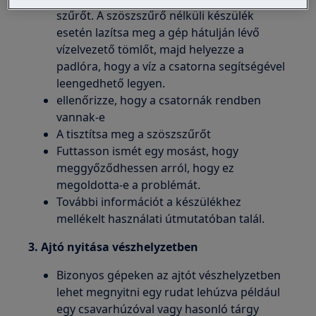
szűrőt. A szöszszűrő nélküli készülék
esetén lazítsa meg a gép hátulján lévő
vízelvezető tömlőt, majd helyezze a
padlóra, hogy a víz a csatorna segítségével
leengedhető legyen.
ellenőrizze, hogy a csatornák rendben
vannak-e
A tisztítsa meg a szöszszűrőt
Futtasson ismét egy mosást, hogy
meggyőződhessen arról, hogy ez
megoldotta-e a problémát.
További információt a készülékhez
mellékelt használati útmutatóban talál.
3. Ajtó nyitása vészhelyzetben
Bizonyos gépeken az ajtót vészhelyzetben
lehet megnyitni egy rudat lehúzva például
egy csavarhúzóval vagy hasonló tárgy