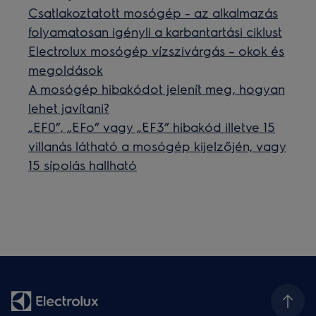
Csatlakoztatott mosógép - az alkalmazás
folyamatosan igényli a karbantartási ciklust
Electrolux mosógép vízszivárgás – okok és
megoldások
A mosógép hibakódot jelenít meg, hogyan
lehet javítani?
„EF0”, „EFo” vagy „EF3” hibakód illetve 15
villanás látható a mosógép kijelzőjén, vagy
15 sípolás hallható