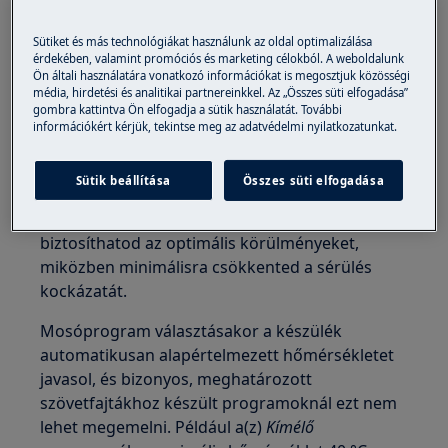
Mosógépek
Sütiket és más technológiákat használunk az oldal optimalizálása
Mosó-szárítógépek
érdekében, valamint promóciós és marketing célokból. A weboldalunk
Ön általi használatára vonatkozó információkat is megosztjuk közösségi
média, hirdetési és analitikai partnereinkkel. Az „Összes süti elfogadása”
Megoldás
gombra kattintva Ön elfogadja a sütik használatát. További
információkért kérjük, tekintse meg az adatvédelmi nyilatkozatunkat.
A mosási hőmérséklet 10 °C-os lépésekben
állítható. Ez azt jelenti, hogy a mosási
Sütik beállítása
Összes süti elfogadása
hőmérsékletet az adott ruhadarab anyagához
igazíthatod. Így mindenféle szövet számára
biztosíthatod az optimális körülményeket,
miközben minimálisra csökkented a sérülés
kockázatát.
Mosóprogram választásakor a készülék
automatikusan alapértelmezett hőmérsékletet
javasol, és bizonyos, meghatározott
szövetfajtákhoz készült programoknál ezt nem
lehet megemelni. Például a(z)
Kímélő