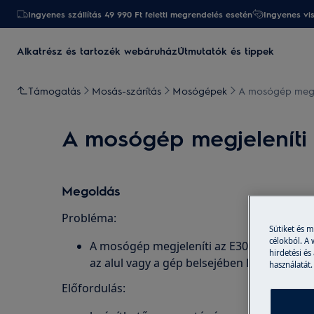
Ingyenes szállítás 49 990 Ft feletti megrendelés esetén
Ingyenes vi
Alkatrész és tartozék webáruház
Útmutatók és tippek
Támogatás
Mosás-szárítás
Mosógépek
A mosógép megje
A mosógép megjeleníti 
Megoldás
Probléma:
Sütiket és 
célokból. A
A mosógép megjeleníti az E30, C3 hibaüzen
hirdetési és
az alul vagy a gép belsejében lévő víz okoz
használatát.
Előfordulás: