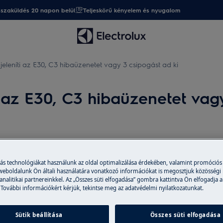
sszaküldés 20 napon belül
Teljeskörű kényelem és nyugalom
leníti az E30, C3 hibaüzenetet vagy 3 csipogást ad ki
az E30, C3 hibaüzenetet vagy
Alkatrészek és 
A webáruházban er
más technológiákat használunk az oldal optimalizálása érdekében, valamint promóciós
 weboldalunk Ön általi használatára vonatkozó információkat is megosztjuk közösségi
etet vagy 3 csipogást ad ki. A hibát
tartozékokat vásá
 analitikai partnereinkkel. Az „Összes süti elfogadása” gombra kattintva Ön elfogadja a
za.
házhoz is szállítu
 További információkért kérjük, tekintse meg az adatvédelmi nyilatkozatunkat.
Sütik beállítása
Összes süti elfogadása
Webáruházba