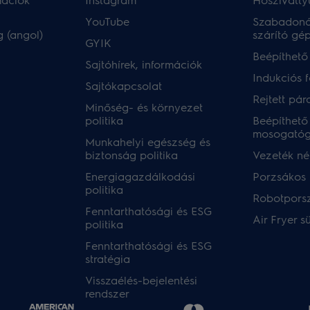
YouTube
Szabadoná
 (angol)
szárító gé
GYIK
Beépíthető
Sajtóhírek, információk
Indukciós 
Sajtókapcsolat
Rejtett pár
Minőség- és környezet
politika
Beépíthető
mosogató
Munkahelyi egészség és
biztonság politika
Vezeték nél
Energiagazdálkodási
Porzsákos 
politika
Robotpors
Fenntarthatósági és ESG
Air Fryer s
politika
Fenntarthatósági és ESG
stratégia
Visszaélés-bejelentési
rendszer