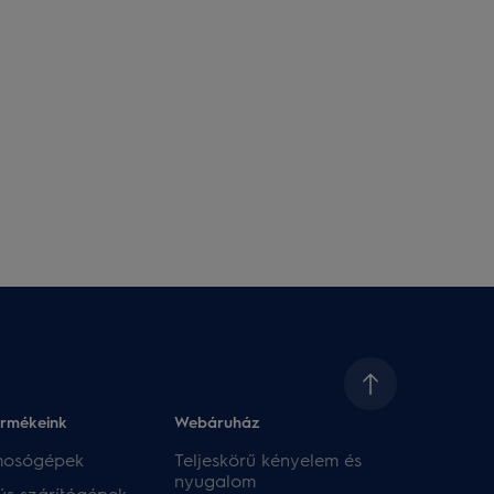
ermékeink
Webáruház​
 mosógépek
Teljeskörű kényelem és
nyugalom
ús szárítógépek