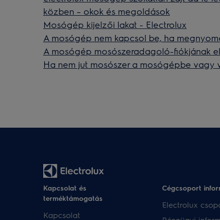
közben – okok és megoldások
Mosógép kijelzői lakat - Electrolux
A mosógép nem kapcsol be, ha megnyo
A mosógép mosószeradagoló-fiókjának eltá
Ha nem jut mosószer a mosógépbe vagy ví
Kapcsolat és
Cégcsoport info
terméktámogatás
Electrolux csopo
Kapcsolat
Pénzügyi infor