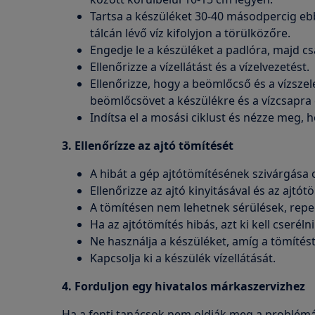
Tartsa a készüléket 30-40 másodpercig eb
tálcán lévő víz kifolyjon a törülközőre.
Engedje le a készüléket a padlóra, majd cs
Ellenőrizze a vízellátást és a vízelvezetést.
Ellenőrizze, hogy a beömlőcső és a vízszele
beömlőcsövet a készülékre és a vízcsapra 
Indítsa el a mosási ciklust és nézze meg
3. Ellenőrízze az ajtó tömítését
A hibát a gép ajtótömítésének szivárgása 
Ellenőrizze az ajtó kinyitásával és az ajtót
A tömítésen nem lehetnek sérülések, repe
Ha az ajtótömítés hibás, azt ki kell cserélni
Ne használja a készüléket, amíg a tömítést
Kapcsolja ki a készülék vízellátását.
4. Forduljon egy hivatalos márkaszervizhez
Ha a fenti tanácsok nem oldják meg a problémát,