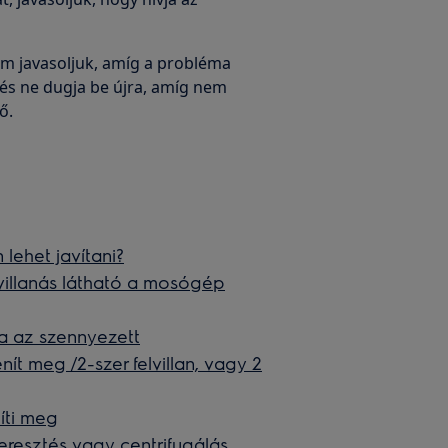
m javasoljuk, amíg a probléma
 és ne dugja be újra, amíg nem
ő.
lehet javítani?
 villanás látható a mosógép
a az szennyezett
t meg /2-szer felvillan, vagy 2
íti meg
eresztés vagy centrifugálás