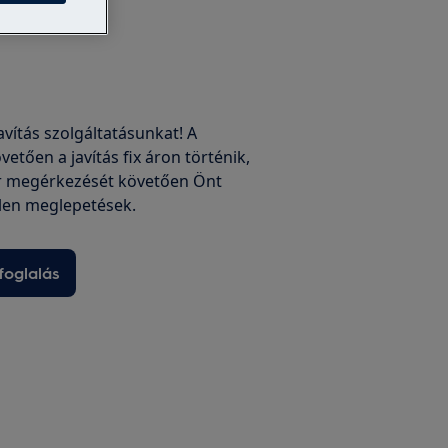
javítás szolgáltatásunkat! A
vetően a javítás fix áron történik,
r megérkezését követően Önt
len meglepetések.
foglalás