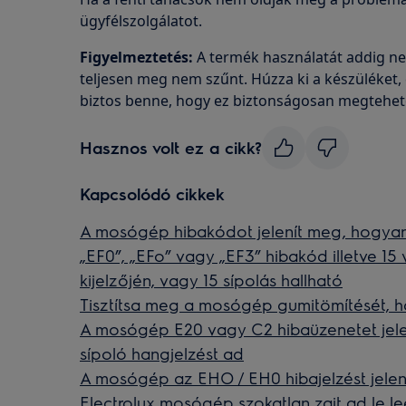
ügyfélszolgálatot.
Figyelmeztetés:
A termék használatát addig ne
teljesen meg nem szűnt. Húzza ki a készüléket,
biztos benne, hogy ez biztonságosan megtehet
Hasznos volt ez a cikk?
Kapcsolódó cikkek
A mosógép hibakódot jelenít meg, hogyan 
„EF0”, „EFo” vagy „EF3” hibakód illetve 15
kijelzőjén, vagy 15 sípolás hallható
Tisztítsa meg a mosógép gumitömítését, h
A mosógép E20 vagy C2 hibaüzenetet jelení
sípoló hangjelzést ad
A mosógép az EHO / EH0 hibajelzést jelen
Electrolux mosógép szokatlan zajt ad le le