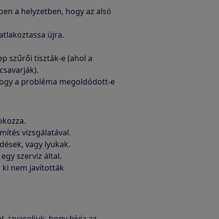
ben a helyzetben, hogy az alsó
atlakoztassa újra.
p szűrői tiszták-e (ahol a
csavarják).
, hogy a probléma megoldódott-e
okozza.
ömítés vizsgálatával.
dések, vagy lyukak.
 egy szerviz által.
 ki nem javították
 javasoljuk, hogy hívja az