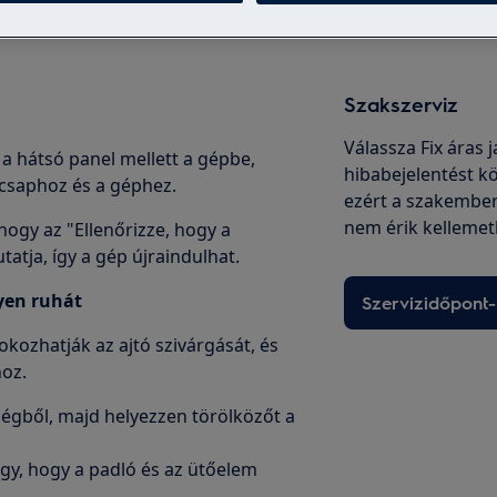
Szakszerviz
Válassza Fix áras 
 a hátsó panel mellett a gépbe,
hibabejelentést kö
a csaphoz és a géphez.
ezért a szakembe
nem érik kellemet
hogy az "Ellenőrizze, hogy a
tja, így a gép újraindulhat.
lyen ruhát
Szervizidőpont-
okozhatják az ajtó szivárgását, és
hoz.
ségből, majd helyezzen törölközőt a
úgy, hogy a padló és az ütőelem