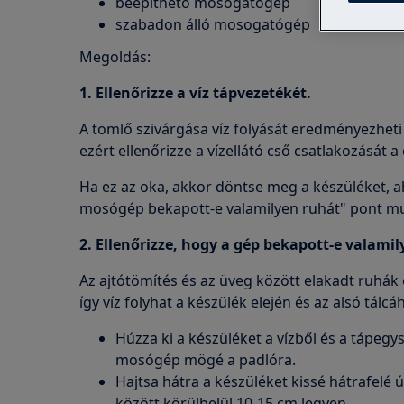
beépíthető mosogatógép
szabadon álló mosogatógép
Megoldás:
1. Ellenőrizze a víz tápvezetékét.
A tömlő szivárgása víz folyását eredményezheti
ezért ellenőrizze a vízellátó cső csatlakozását 
Ha ez az oka, akkor döntse meg a készüléket, a
mosógép bekapott-e valamilyen ruhát" pont muta
2. Ellenőrizze, hogy a gép bekapott-e valami
Az ajtótömítés és az üveg között elakadt ruhák 
így víz folyhat a készülék elején és az alsó tálcá
Húzza ki a készüléket a vízből és a tápegy
mosógép mögé a padlóra.
Hajtsa hátra a készüléket kissé hátrafelé 
között körülbelül 10-15 cm legyen.