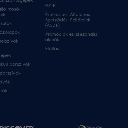
GYIK
lló mosó-
pek
Értékesítési Általános
Szerződési Feltételek
 sütők
(ÁSZF)
főzőlapok
Promóciók és szezonális
akciók
aelszívók
Elállás
gépek
küli porszívók
porszívók
zívók
ütők