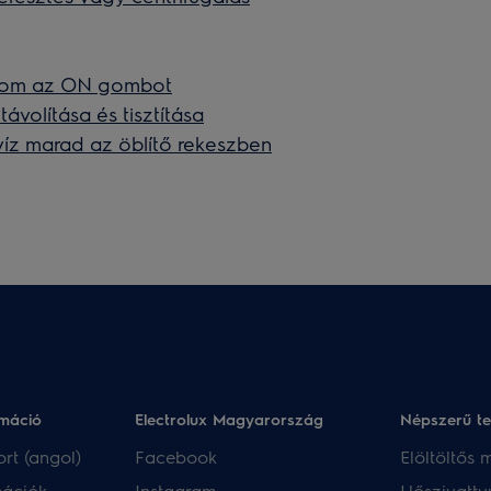
mom az ON gombot
volítása és tisztítása
z marad az öblítő rekeszben
rmáció
Electrolux Magyarország
Népszerű t
rt (angol)
Facebook
Elöltöltős
mációk
Instagram
Hőszivatty