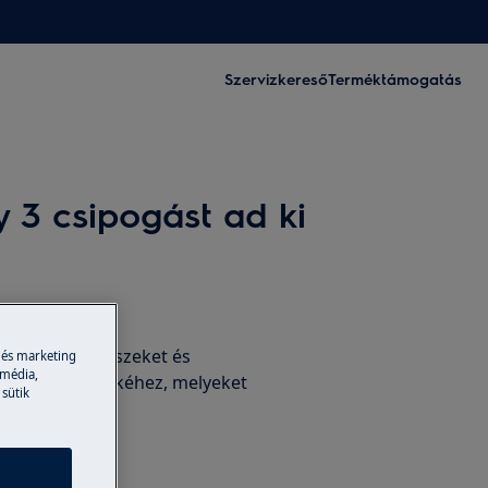
Szervizkereső
Terméktámogatás
 3 csipogást ad ki
tartozékok
edeti alkatrészeket és
 és marketing
 média,
rolhat készülékéhez, melyeket
 sütik
nk Önnek.