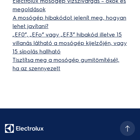
Electrolux mosógép vízszivárgás – okok és
megoldások
A mosógép hibakódot jelenít meg, hogyan
lehet javítani?
„EF0”, „EFo” vagy „EF3” hibakód illetve 15
villanás látható a mosógép kijelzőjén, vagy
15 sípolás hallható
Tisztítsa meg a mosógép gumitömítését,
ha az szennyezett