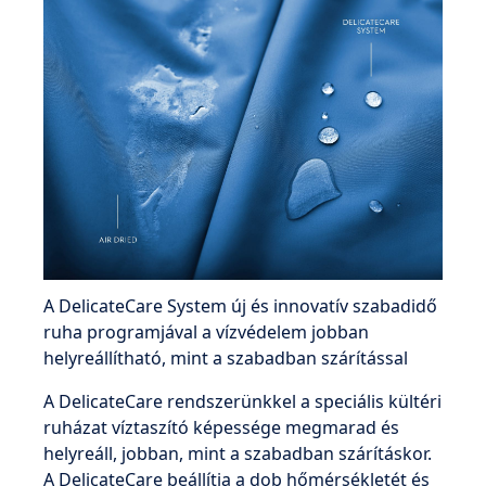
A DelicateCare System új és innovatív szabadidő
ruha programjával a vízvédelem jobban
helyreállítható, mint a szabadban szárítással
A DelicateCare rendszerünkkel a speciális kültéri
ruházat víztaszító képessége megmarad és
helyreáll, jobban, mint a szabadban szárításkor.
A DelicateCare beállítja a dob hőmérsékletét és