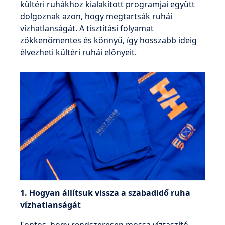
kültéri ruhákhoz kialakított programjai együtt
dolgoznak azon, hogy megtartsák ruhái
vízhatlanságát. A tisztítási folyamat
zökkenőmentes és könnyű, így hosszabb ideig
élvezheti kültéri ruhái előnyeit.
1. Hogyan állítsuk vissza a szabadidő ruha
vízhatlanságát
Fontos, hogy rendszeresen mossa víztaszító