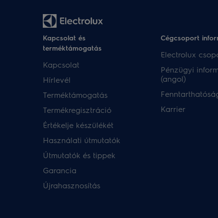
Kapcsolat és
Cégcsoport info
terméktámogatás
Electrolux csopo
Kapcsolat
Pénzügyi infor
(angol)
Hírlevél
Fenntarthatóság
Terméktámogatás
Karrier
Termékregisztráció
Értékelje készülékét
Használati útmutatók
Útmutatók és tippek
Garancia
Újrahasznosítás