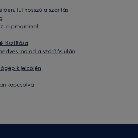
lően, túl hosszú a szárítás
eg
ezi a programot
 tisztítása
 nedves marad a szárítás után
tógép kijelzőjén
an kapcsolva