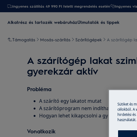
Ingyenes szállítás 49 990 Ft feletti megrendelés esetén
Ingyenes vi
Alkatrész és tartozék webáruház
Útmutatók és tippek
Támogatás
Mosás-szárítás
Szárítógépek
A szárítógép la
A szárítógép lakat szim
gyerekzár aktív
Probléma
A szárító egy lakatot mutat
Sütiket és 
A szárítóprogram nem indítható el, a szárí
célokból. A
Hogyan lehet kikapcsolni a gyerekzárat a
hirdetési és
használatát.
Vonatkozik