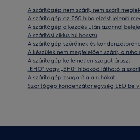
A szárítógép nem szárít, nem szárít megfele
A szárítógép az E50 hibajelzést jeleníti m
A szárítógép a kezdés után azonnal befej
A szárítási ciklus túl hosszú
A szárítógép szűrőinek és kondenzátorának
A készülék nem megfelelően szárít, a ruha
A szárítógép kellemetlen szagot áraszt
„EHO” vagy „EH0” hibakód látható a szárí
A szárítógép zsugorítja a ruhákat
Szárítógép kondenzátor egység LED be v