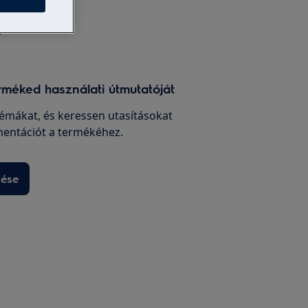
rméked használati útmutatóját
émákat, és keressen utasításokat
entációt a termékéhez.
sése