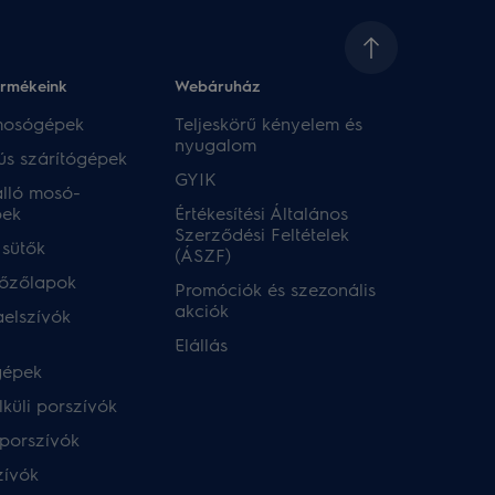
ermékeink
Webáruház​
 mosógépek
Teljeskörű kényelem és
nyugalom
ús szárítógépek
GYIK
lló mosó-
pek
Értékesítési Általános
Szerződési Feltételek
 sütők
(ÁSZF)
főzőlapok
Promóciók és szezonális
akciók
aelszívók
Elállás
gépek
küli porszívók
porszívók
zívók