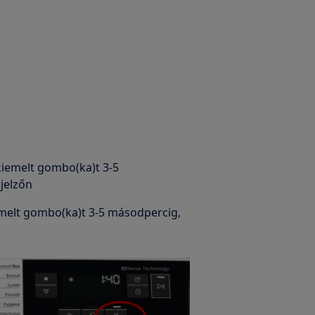
kiemelt gombo(ka)t 3-5
jelzőn
emelt gombo(ka)t 3-5 másodpercig,