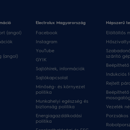
rmáció
Electrolux Magyarország
Népszerű t
rt (angol)
Facebook
Elöltöltős
mációk
Instagram
Hőszivatty
YouTube
Szabadoná
 (angol)
szárító gé
GYIK
Beépíthető
Sajtóhírek, információk
Indukciós 
Sajtókapcsolat
Rejtett pár
Minőség- és környezet
politika
Beépíthető
mosogató
Munkahelyi egészség és
biztonság politika
Vezeték nél
Energiagazdálkodási
Porzsákos 
politika
Robotpors
Fenntarthatósági és ESG