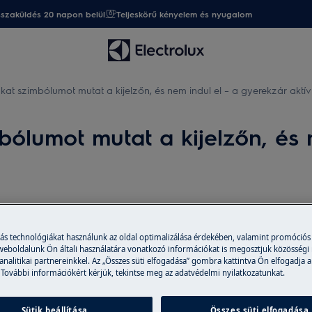
sszaküldés 20 napon belül
Teljeskörű kényelem és nyugalom
kat szimbólumot mutat a kijelzőn, és nem indul el – a gyerekzár aktív
bólumot mutat a kijelzőn, és 
Alkatrészek és 
más technológiákat használunk az oldal optimalizálása érdekében, valamint promóciós
tó le van zárva
 weboldalunk Ön általi használatára vonatkozó információkat is megosztjuk közösségi
A webáruházban er
 szárítógépben?
 analitikai partnereinkkel. Az „Összes süti elfogadása” gombra kattintva Ön elfogadja a
tartozékokat vásá
 További információkért kérjük, tekintse meg az adatvédelmi nyilatkozatunkat.
házhoz is szállítu
Sütik beállítása
Összes süti elfogadása