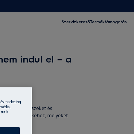
Szervizkereső
Terméktámogatás
nem indul el – a
tartozékok
 és marketing
 média,
edeti alkatrészeket és
 sütik
rolhat készülékéhez, melyeket
nk Önnek.