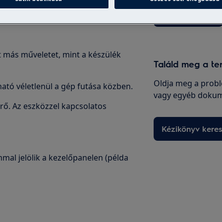
Webáruházba
 más műveletet, mint a készülék
Találd meg a te
Oldja meg a probl
tó véletlenül a gép futása közben.
vagy egyéb dokum
rő. Az eszközzel kapcsolatos
Kézikönyv kere
mal jelölik a kezelőpanelen (példa