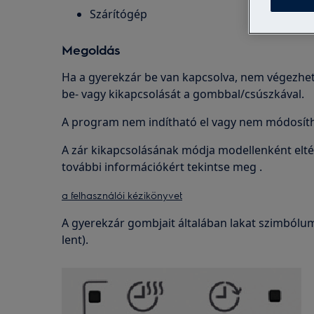
Szárítógép
Megoldás
Ha a gyerekzár be van kapcsolva, nem végezhet
be- vagy kikapcsolását a gombbal/csúszkával.
A program nem indítható el vagy nem módosítha
A zár kikapcsolásának módja modellenként elté
további információkért tekintse meg .
a felhasználói kézikönyvet
A gyerekzár gombjait általában lakat szimbólum
lent).