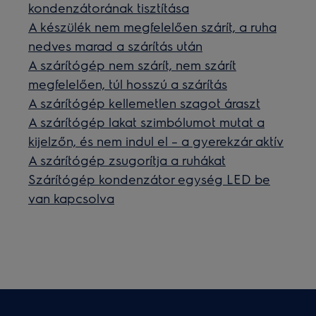
kondenzátorának tisztítása
A készülék nem megfelelően szárít, a ruha
nedves marad a szárítás után
A szárítógép nem szárít, nem szárít
megfelelően, túl hosszú a szárítás
A szárítógép kellemetlen szagot áraszt
A szárítógép lakat szimbólumot mutat a
kijelzőn, és nem indul el – a gyerekzár aktív
A szárítógép zsugorítja a ruhákat
Szárítógép kondenzátor egység LED be
van kapcsolva