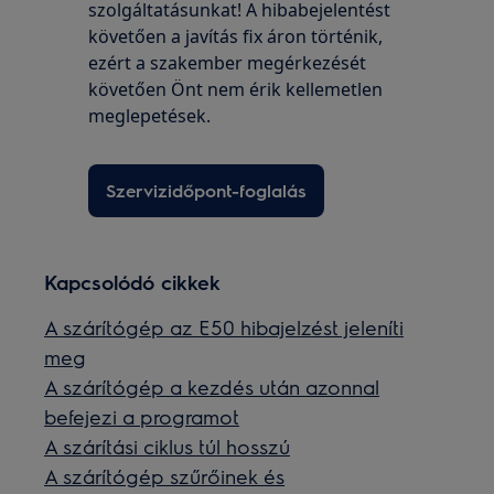
szolgáltatásunkat! A hibabejelentést
követően a javítás fix áron történik,
ezért a szakember megérkezését
követően Önt nem érik kellemetlen
meglepetések.
Szervizidőpont-foglalás
Kapcsolódó cikkek
A szárítógép az E50 hibajelzést jeleníti
meg
A szárítógép a kezdés után azonnal
befejezi a programot
A szárítási ciklus túl hosszú
A szárítógép szűrőinek és