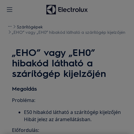
Szárítógépek
„EHO” vagy „EH0” hibakód látható a szárítógép kijelzőjén
„EHO” vagy „EH0”
hibakód látható a
szárítógép kijelzőjén
Megoldás
Probléma:
E50 hibakód látható a szárítógép kijelzőjén
Hibát jelez az áramellátásban.
Előfordulás: