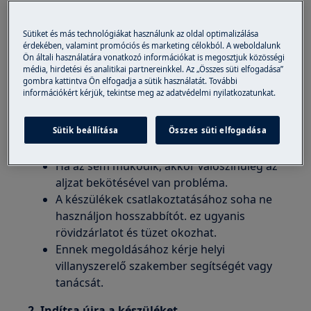
Szellőző szárítógép
Kondenzátoros szárítógép
Sütiket és más technológiákat használunk az oldal optimalizálása
érdekében, valamint promóciós és marketing célokból. A weboldalunk
Hőszivattyús szárítógép
Ön általi használatára vonatkozó információkat is megosztjuk közösségi
média, hirdetési és analitikai partnereinkkel. Az „Összes süti elfogadása”
Megoldás:
gombra kattintva Ön elfogadja a sütik használatát. További
információkért kérjük, tekintse meg az adatvédelmi nyilatkozatunkat.
1. Ellenőrizze az áramellátást egy másik
készülék csatlakoztatásával és működésének
Sütik beállítása
Összes süti elfogadása
kipróbálásával.
Ha az sem működik, akkor valószínűleg az
aljzat bekötésével van probléma.
A készülékek csatlakoztatásához soha ne
használjon hosszabbítót. ez ugyanis
rövidzárlatot és tüzet okozhat.
Ennek megoldásához kérje helyi
villanyszerelő szakember segítségét vagy
tanácsát.
2. Indítsa újra a készüléket