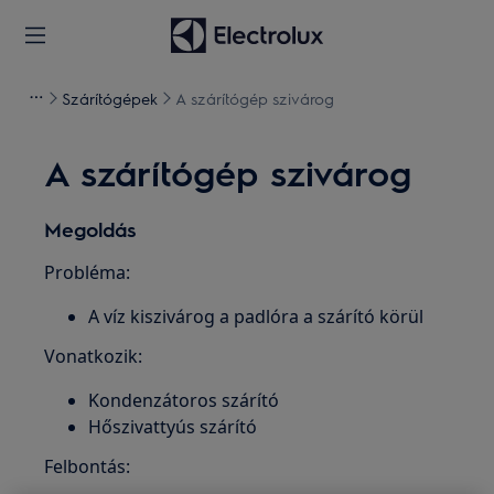
Szárítógépek
A szárítógép szivárog
A szárítógép szivárog
Megoldás
Probléma:
A víz kiszivárog a padlóra a szárító körül
Vonatkozik:
Kondenzátoros szárító
Hőszivattyús szárító
Felbontás: