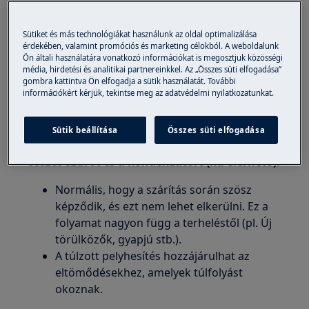
1. A lábak megfelelő beállításával ellenőrizze,
hogy a szárító vízszintesen áll-e a földön
Sütiket és más technológiákat használunk az oldal optimalizálása
érdekében, valamint promóciós és marketing célokból. A weboldalunk
Vízmérték segítségével ellenőrizze, hogy a
Ön általi használatára vonatkozó információkat is megosztjuk közösségi
gép minden lábán áll-e.
média, hirdetési és analitikai partnereinkkel. Az „Összes süti elfogadása”
gombra kattintva Ön elfogadja a sütik használatát. További
A készüléknek stabilnak kell lennie egy sík,
információkért kérjük, tekintse meg az adatvédelmi nyilatkozatunkat.
kemény padlón
2.
Rendszeresen és óvatosan, a felhasználói
Sütik beállítása
Összes süti elfogadása
kézikönyvben leírtak szerint tisztítsa meg az
összes szűrőt és a kondenzátort (ha elérhető).
Normális, hogy a szárítás során szösz
képződik, és ezt nem lehet elkerülni. Ez a
folyamat nagyon függ a terheléstől (pl. Új
törülközők, gyapjú stb.).
A túlzott pelyhesítés hozzájárulhat az
eltömődésekhez, amelyek túlfolyást
okoznak.