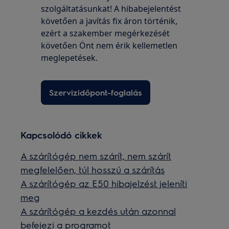
szolgáltatásunkat! A hibabejelentést
követően a javítás fix áron történik,
ezért a szakember megérkezését
követően Önt nem érik kellemetlen
meglepetések.
Szervizidőpont-foglalás
Kapcsolódó cikkek
A szárítógép nem szárít, nem szárít
megfelelően, túl hosszú a szárítás
A szárítógép az E50 hibajelzést jeleníti
meg
A szárítógép a kezdés után azonnal
befejezi a programot