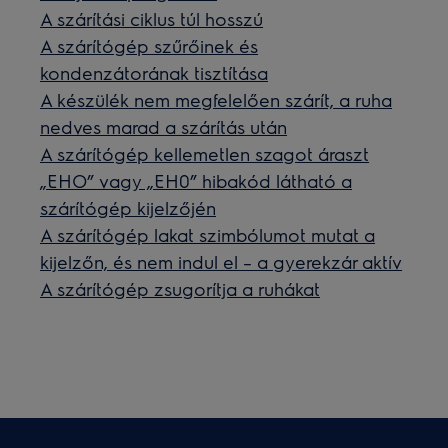
A szárítási ciklus túl hosszú
A szárítógép szűrőinek és
kondenzátorának tisztítása
A készülék nem megfelelően szárít, a ruha
nedves marad a szárítás után
A szárítógép kellemetlen szagot áraszt
„EHO” vagy „EH0” hibakód látható a
szárítógép kijelzőjén
A szárítógép lakat szimbólumot mutat a
kijelzőn, és nem indul el – a gyerekzár aktív
A szárítógép zsugorítja a ruhákat