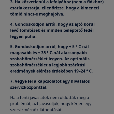
3. Ha közvetlenül a lefolyóhoz (nem a fiókhoz)
csatlakoztatja, ellenőrizze, hogy a kimeneti
tömlő nincs-e meghajolva.
4. Gondoskodjon arról, hogy az ajtó körül
levő tömítések és minden beléptető fedél
legyen puha.
5. Gondoskodjon arról, hogy + 5 ° C-nál
magasabb és + 35 ° C-nál alacsonyabb
szobahőmérséklet legyen. Az optimális
szobahőmérséklet a legjobb szárítási
eredmények elérése érdekében 19–24 ° C.
7. Vegye fel a kapcsolatot egy hivatalos
szervizközponttal.
Ha a fenti javaslatok nem oldották meg a
problémát, azt javasoljuk, hogy kérjen egy
szervizmérnök látogatását.