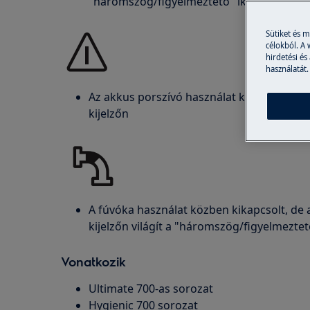
"háromszög/figyelmeztető" ikon
Sütiket és 
célokból. A
hirdetési és
használatát.
Az akkus porszívó használat közben kikapcso
kijelzőn
A fúvóka használat közben kikapcsolt, de 
kijelzőn világít a "háromszög/figyelmeztet
Vonatkozik
Ultimate 700-as sorozat
Hygienic 700 sorozat