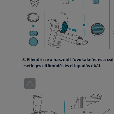
3. Ellenőrizze a használt fúvókakefét és a c
esetleges eltömődés és eltapadás okát