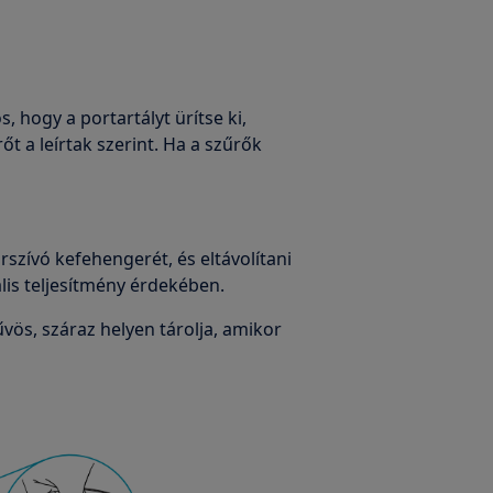
, hogy a portartályt ürítse ki,
őt a leírtak szerint. Ha a szűrők
rszívó kefehengerét, és eltávolítani
lis teljesítmény érdekében.
vös, száraz helyen tárolja, amikor