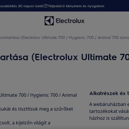
sszaküldés 20 napon belül
Teljeskörű kényelem és nyugalom
antartása (Electrolux Ultimate 700 / Hygienic 700 / Animal 700 soro
rtása (Electrolux Ultimate 7
Alkatrészek és 
Ultimate 700 / Hygienic 700 / Animal
A webáruházban er
kukát és tisztítsuk meg a szűrőket
tartozékokat vásá
házhoz is szállítu
lt, a kijelzőn világít a