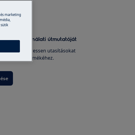
 és marketing
 média,
 sütik
rméked használati útmutatóját
émákat, és keressen utasításokat
entációt a termékéhez.
sése