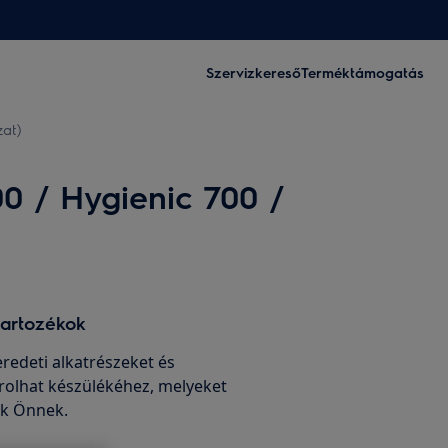
Szervizkereső
Terméktámogatás
zat)
00 / Hygienic 700 /
tartozékok
edeti alkatrészeket és
rolhat készülékéhez, melyeket
nk Önnek.