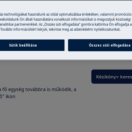
Webáruházba
más technológiákat használunk az oldal optimalizálása érdekében, valamint promóciós
 weboldalunk Ön általi használatára vonatkozó információkat is megosztjuk közösségi
 analitikai partnereinkkel. Az „Összes süti elfogadása” gombra kattintva Ön elfogadja a
 További információkért kérjük, tekintse meg az adatvédelmi nyilatkozatunkat.
Találd meg a te
lt, és a "cső" ikon világított a
Sütik beállítása
Összes süti elfogadása
Oldja meg a probl
vagy egyéb dokum
Kézikönyv kere
a fő egység továbbra is működik, a
ő" ikon