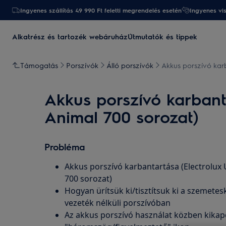
Ingyenes szállítás 49 990 Ft feletti megrendelés esetén
Ingyenes vi
Alkatrész és tartozék webáruház
Útmutatók és tippek
Támogatás
Porszívók
Álló porszívók
Akkus porszívó karb
Akkus porszívó karbanta
Animal 700 sorozat)
Probléma
Akkus porszívó karbantartása (Electrolux 
700 sorozat)
Hogyan ürítsük ki/tisztítsuk ki a szemetes
vezeték nélküli porszívóban
Az akkus porszívó használat közben kikapcso