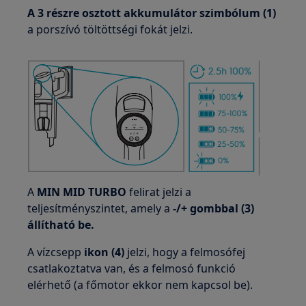
A 3 részre osztott akkumulátor szimbólum (1)
a porszívó töltöttségi fokát jelzi.
A
MIN MID TURBO
felirat jelzi a
teljesítményszintet, amely a
-/+ gombbal (3)
állítható be.
A vízcsepp
ikon
(4)
jelzi, hogy a felmosófej
csatlakoztatva van, és a felmosó funkció
elérhető (a főmotor ekkor nem kapcsol be).