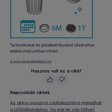
Tartozékokat és pótalkatrészeket vásárolhat
webáruházunkban címen
a www.shop.electrolux.hu
Hasznos volt ez a cikk?
Kapcsolódó cikkek
Az akkus porszívó csatlakoztatva maradhat
a töltőállomáshoz, ha már fel van töltve?