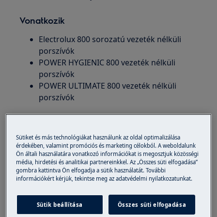
Vonatkozik
Electrolux 800 sorozatú vezeték nélküli
porszívók
POWER HYGIENIC 800 vezeték nélküli
porszívók
POWER ULTIMATE 800 vezeték nélküli
porszívók
Megoldás
Sütiket és más technológiákat használunk az oldal optimalizálása
Új Electrolux 800-as sorozatú álló porszívóink
érdekében, valamint promóciós és marketing célokból. A weboldalunk
számos lehetőséget kínálnak, amelyeket
Ön általi használatára vonatkozó információkat is megosztjuk közösségi
média, hirdetési és analitikai partnereinkkel. Az „Összes süti elfogadása”
kihasználhat. Minden funkció vezérelhető a
gombra kattintva Ön elfogadja a sütik használatát. További
kezelőpanelről, amelyen különböző
információkért kérjük, tekintse meg az adatvédelmi nyilatkozatunkat.
szimbólumok és gombok találhatók. Az
alábbiakban ezek magyarázatát találja a
Sütik beállítása
Összes süti elfogadása
porszívó kézikönyvének kivonataival együtt.