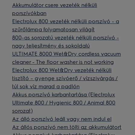
Akkumulátor csere vezeték nélküli
porszívókban
Electrolux 800 vezeték nélküli porszívó - a
szűrőlámpa folyamatosan világít
800-as sorozatú vezeték nélküli porszívó -
nagy teljesítmény és sokoldalú
ULTIMATE 8000 Wet&Dry cordless vacuum
cleaner - The floor washer is not working
Electrolux 800 Wet&Dry vezeték nélküli
tisztító – gyenge szívóerő / vízszivárgás /
túl sok víz marad a padlón
Akkus porszívó karbantartása (Electrolux
Ultimate 800 / Hygienic 800 / Animal 800
sorozat)
Az álló porszívó leáll vagy nem indul el
Az állós porszívó nem tölti az akkumulátort
Akkus porszívó karbantartása (Electrolux