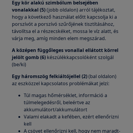
Egy kör alakú szimbólum belsejében
vonalakkal (5)
(jobb oldalon) arról tájékoztat,
hogy a következő használat előtt kapcsolja ki a
porszívót a porszívó szűrőjének tisztításához,
távolítsa el a részecskéket, mossa le víz alatt, és
várja meg, amíg minden elem megszárad.
A középen függőleges vonallal ellátott körrel
jelölt gomb (6)
készülékkapcsolóként szolgál
(be/ki)
Egy háromszög felkiáltójellel (2)
(bal oldalon)
az eszközzel kapcsolatos problémákat jelzi:
Túl magas hőmérséklet, információ a
túlmelegedésről, beleértve az
akkumulátort/akkumulátort
Valami elakadt a kefében, ezért ellenőrizni
kell
A csövet ellenőrizni kell, hogy nem maradt-