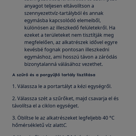
anyagot teljesen eltávolítson a
szennyezettvíz-tartályból és annak
egymásba kapcsolódó elemeiből,
különösen az illeszkedő felületekről. Ha
ezeket a területeket nem tisztítják meg
megfelelően, az alkatrészek idővel egyre
kevésbé fognak pontosan illeszkedni
egymáshoz, ami hosszú távon a záródás
bizonytalanná válásához vezethet.
A szűrő és a porgyűjtő tartály tisztítása
1. Válassza le a portartályt a kézi egységről.
2. Válassza szét a szűrőket, majd csavarja el és
távolítsa el a ciklon egységet.
3. Öblítse le az alkatrészeket legfeljebb 40 °C
hőmérsékletű víz alatt
C.