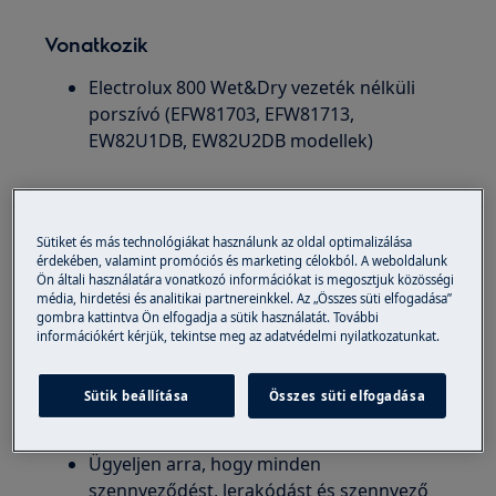
Vonatkozik
Electrolux 800 Wet&Dry vezeték nélküli
porszívó (EFW81703, EFW81713,
EW82U1DB, EW82U2DB modellek)
Megoldás
A csökkent légáramlás mérsékelte a szívóerőt, ami
Sütiket és más technológiákat használunk az oldal optimalizálása
vízszivárgást is okozott.
érdekében, valamint promóciós és marketing célokból. A weboldalunk
Ön általi használatára vonatkozó információkat is megosztjuk közösségi
média, hirdetési és analitikai partnereinkkel. Az „Összes süti elfogadása”
Ürítse ki a porgyűjtő tartályt, és tisztítsa
gombra kattintva Ön elfogadja a sütik használatát. További
meg a szűrőket
a használati útmutatóban
információkért kérjük, tekintse meg az adatvédelmi nyilatkozatunkat.
leírtak szerint.
Tisztítsa meg alaposan a szennyezett
Sütik beállítása
Összes süti elfogadása
víztartályt
a használati útmutatóban
található utasítások szerint.
Ügyeljen arra, hogy minden
szennyeződést, lerakódást és szennyező