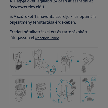
4. Hagyja őket legalább 24 órán át száradni az
összeszerelés előtt.
5. A szűrőket 12 havonta cserélje ki az optimális
teljesítmény fenntartása érdekében.
Eredeti pótalkatrészekért és tartozékokért
látogasson el
.
webshopunkba