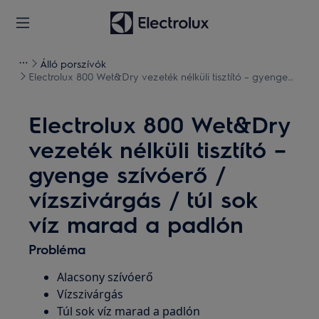
Álló porszívók
Electrolux 800 Wet&Dry vezeték nélküli tisztító – gyenge
szívóerő / vízszivárgás / túl sok víz marad a padlón
Electrolux 800 Wet&Dry
vezeték nélküli tisztító –
gyenge szívóerő /
vízszivárgás / túl sok
víz marad a padlón
Probléma
Alacsony szívóerő
Vízszivárgás
Túl sok víz marad a padlón