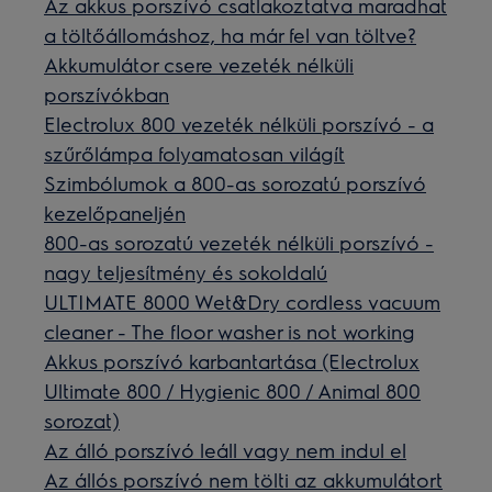
Az akkus porszívó csatlakoztatva maradhat
a töltőállomáshoz, ha már fel van töltve?
Akkumulátor csere vezeték nélküli
porszívókban
Electrolux 800 vezeték nélküli porszívó - a
szűrőlámpa folyamatosan világít
Szimbólumok a 800-as sorozatú porszívó
kezelőpaneljén
800-as sorozatú vezeték nélküli porszívó -
nagy teljesítmény és sokoldalú
ULTIMATE 8000 Wet&Dry cordless vacuum
cleaner - The floor washer is not working
Akkus porszívó karbantartása (Electrolux
Ultimate 800 / Hygienic 800 / Animal 800
sorozat)
Az álló porszívó leáll vagy nem indul el
Az állós porszívó nem tölti az akkumulátort