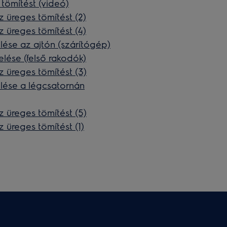
 tömítést (videó)
z üreges tömítést (2)
z üreges tömítést (4)
lése az ajtón (szárítógép)
elése (felső rakodók)
z üreges tömítést (3)
elése a légcsatornán
z üreges tömítést (5)
z üreges tömítést (1)