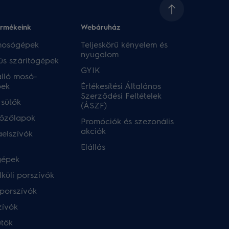
ermékeink
Webáruház​
 mosógépek
Teljeskörű kényelem és
nyugalom
ús szárítógépek
GYIK
lló mosó-
pek
Értékesítési Általános
Szerződési Feltételek
 sütők
(ÁSZF)
főzőlapok
Promóciók és szezonális
akciók
aelszívók
Elállás
gépek
küli porszívók
porszívók
zívók
ütők