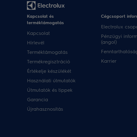
Kapcsolat és
Cégcsoport info
terméktámogatás
Electrolux csopo
Kapcsolat
Pénzügyi infor
(angol)
Hírlevél
Fenntarthatóság
Terméktámogatás
Karrier
Termékregisztráció
Értékelje készülékét
Használati útmutatók
Útmutatók és tippek
Garancia
Újrahasznosítás