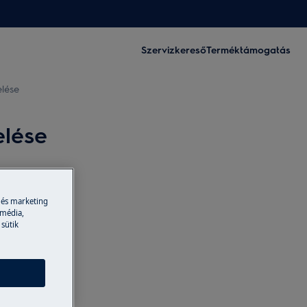
Szervizkereső
Terméktámogatás
elése
elése
 és marketing
 média,
 sütik