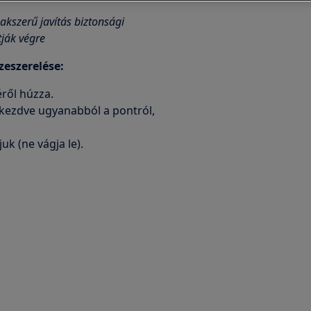
akszerű javítás biztonsági
ják végre
zeszerelése:
éről húzza.
, kezdve ugyanabból a pontról,
uk (ne vágja le).