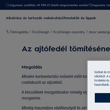
Ingyenes szállítás 49 990 Ft feletti megrendelés esetén
Ingyenes vi
Alkatrész és tartozék webáruház
Útmutatók és tippek
Támogatás
EcoDesign
EcoDesign-Laundry
door seals/g
Az ajtófedél tömítésén
Megoldás
Sütiket és 
Minden karbantartási művelet előtt kapcsolja ki a ké
célokból. A
hirdetési és
csatlakozót az
aljzatból.
használatát.
A készülékek mozgatásakor mindig vigyázzon, nehé
mozgatnia.
Mindig használjon védőkesztyűt és zárt lábbelit.