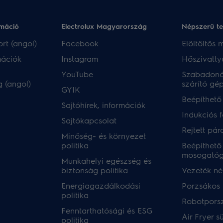
rmáció
Electrolux Magyarország
Népszerű t
rt (angol)
Facebook
Elöltöltős
mációk
Instagram
Hőszivatty
YouTube
Szabadoná
 (angol)
szárító gé
GYIK
Beépíthető
Sajtóhírek, információk
Indukciós 
Sajtókapcsolat
Rejtett pár
Minőség- és környezet
politika
Beépíthető
mosogató
Munkahelyi egészség és
biztonság politika
Vezeték nél
Energiagazdálkodási
Porzsákos 
politika
Robotpors
Fenntarthatósági és ESG
Air Fryer s
politika