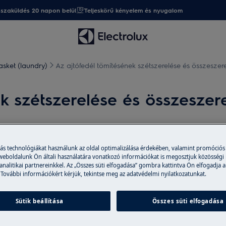
sszaküldés 20 napon belül
Teljeskörű kényelem és nyugalom
asket (laundry)
Az ajtófedél tömítésének szétszerelése és összeszer
ek szétszerelése és összeszer
más technológiákat használunk az oldal optimalizálása érdekében, valamint promóciós
szüléket, és húzza ki a hálózati
 weboldalunk Ön általi használatára vonatkozó információkat is megosztjuk közösségi
 analitikai partnereinkkel. Az „Összes süti elfogadása” gombra kattintva Ön elfogadja a
 További információkért kérjük, tekintse meg az adatvédelmi nyilatkozatunkat.
z gépek esetén két embernek kell
Sütik beállítása
Összes süti elfogadása