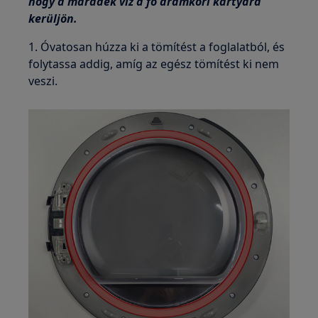
hogy a maradék víz a fő áramköri kártyára
kerüljön.
1. Óvatosan húzza ki a tömítést a foglalatból, és
folytassa addig, amíg az egész tömítést ki nem
veszi.