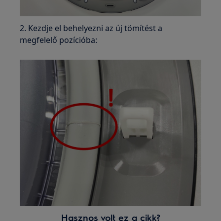
2. Kezdje el behelyezni az új tömítést a
megfelelő pozícióba:
Hasznos volt ez a cikk?