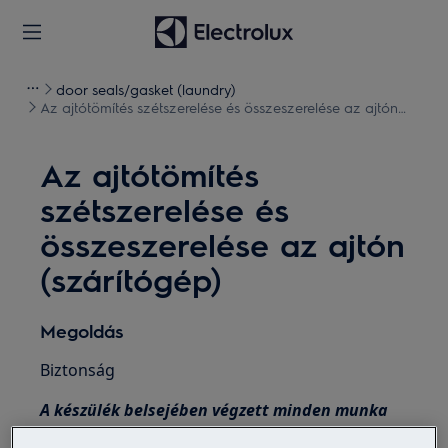
door seals/gasket (laundry)
Az ajtótömítés szétszerelése és összeszerelése az ajtón
(szárítógép)
Az ajtótömítés
szétszerelése és
összeszerelése az ajtón
(szárítógép)
Megoldás
Biztonság
A készülék belsejében végzett minden munka
speciális készségeket és ismereteket igényel,