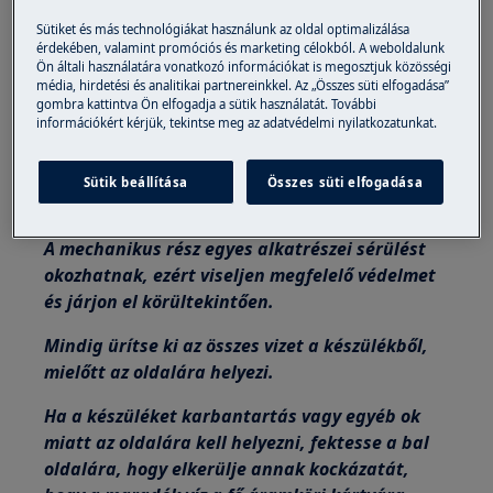
és csak képzett és felhatalmazott
Sütiket és más technológiákat használunk az oldal optimalizálása
szervizmérnökök végezhetik.
érdekében, valamint promóciós és marketing célokból. A weboldalunk
Ön általi használatára vonatkozó információkat is megosztjuk közösségi
Ez a platform nem rendelkezik BE/KI
média, hirdetési és analitikai partnereinkkel. Az „Összes süti elfogadása”
gombra kattintva Ön elfogadja a sütik használatát. További
kapcsolóval.
információkért kérjük, tekintse meg az adatvédelmi nyilatkozatunkat.
Mielőtt hozzáférne a belső alkatrészekhez,
húzza ki a dugót a konnektorból, hogy
Sütik beállítása
Összes süti elfogadása
megszakítsa a tápellátást.
A mechanikus rész egyes alkatrészei sérülést
okozhatnak, ezért viseljen megfelelő védelmet
és járjon el körültekintően.
Mindig ürítse ki az összes vizet a készülékből,
mielőtt az oldalára helyezi.
Ha a készüléket karbantartás vagy egyéb ok
miatt az oldalára kell helyezni, fektesse a bal
oldalára, hogy elkerülje annak kockázatát,